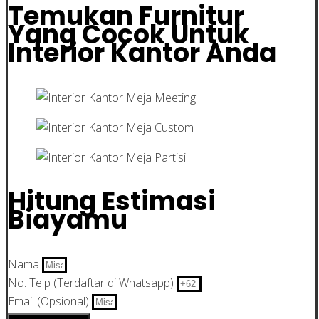
Temukan Furnitur
Yang Cocok Untuk
Interior Kantor Anda
Hitung Estimasi
Biayamu
Nama
No. Telp (Terdaftar di Whatsapp)
Email (Opsional)