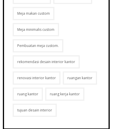
Meja makan custom
Meja minimalis custom
Pembuatan meja custom.
rekomendasi desain interior kantor
Layanan Konsumen
renovasi interior kantor
ruangan kantor
ktur
Cara Pemesanan
ting
FAQ
ruang kantor
ruang kerja kantor
a
Cara Belanja
epsionis
Konsultasi
tujuan desain interior
Promo