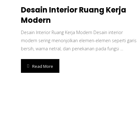
Desain Interior Ruang Kerja
Modern
Desain Interior Ruang Kerja Modern Desain interior
modern sering menonjolkan elemen-elemen seperti garis
bersih, warna netral, dan penekanan pada fungsi ...
Read More