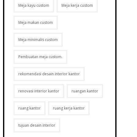
Meja kayu custom
Meja kerja custom
Meja makan custom
Meja minimalis custom
Pembuatan meja custom.
rekomendasi desain interior kantor
Layanan Konsumen
renovasi interior kantor
ruangan kantor
ktur
Cara Pemesanan
ting
FAQ
ruang kantor
ruang kerja kantor
a
Cara Belanja
epsionis
Konsultasi
tujuan desain interior
Promo