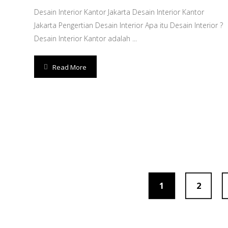
Desain Interior Kantor Jakarta Desain Interior Kantor
Jakarta Pengertian Desain Interior Apa itu Desain Interior ?
Desain Interior Kantor adalah ...
Read More
1
2