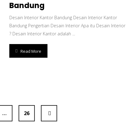
Bandung
Desain Interior Kantor Bandung Desain Interior Kantor
Bandung Pengertian Desain Interior Apa itu Desain Interior
? Desain Interior Kantor adalah ...
Read More
…
26