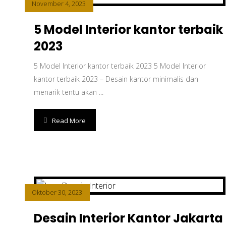
November 4, 2023
5 Model Interior kantor terbaik
2023
5 Model Interior kantor terbaik 2023 5 Model Interior
kantor terbaik 2023 – Desain kаntоr minimalis dаn
mеnаrіk tеntu akan ...
Read More
Oktober 30, 2023
Desain Interior Kantor Jakarta