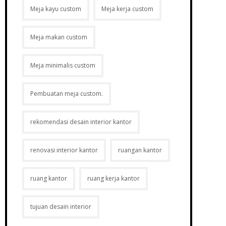
Meja kayu custom
Meja kerja custom
Meja makan custom
Meja minimalis custom
Pembuatan meja custom.
rekomendasi desain interior kantor
Layanan Konsumen
renovasi interior kantor
ruangan kantor
ktur
Cara Pemesanan
ting
FAQ
ruang kantor
ruang kerja kantor
a
Cara Belanja
epsionis
Konsultasi
tujuan desain interior
Promo