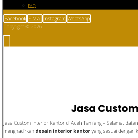
FAQ
Facebook
E-Mail
Instagram
WhatsApp
Copyright © 2026
Jasa Custom Interio
Jasa Custom 
Jasa Custom Interior Kantor di Aceh Tamiang – Selamat datang
menghadirkan
desain interior kantor
yang sesuai dengan 