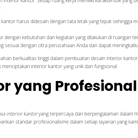
terior kantor. Setiap ruang kerja memiliki karakteristik yang 
:
antor harus didesain dengan tata letak yang tepat sehingga
ur dengan kebutuhan dan kegiatan yang dilakukan di ruangan te
yang sesuai dengan citra perusahaan Anda dan dapat meningka
han berkualitas tinggi dalam pembuatan desain interior kant
 menciptakan interior kantor yang unik dan fungsional.
or yang Profesiona
asa interior kantor
yang terpercaya dan berpengalaman dalam m
nkan standar profesionalisme dalam setiap layanan yang kami