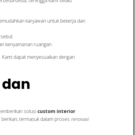
berbeda-beda, sehingga kami selalu
 memudahkan karyawan untuk bekerja dan
rsebut.
tkan kenyamanan ruangan.
or. Kami dapat menyesuaikan dengan
l dan
emberikan solusi
custom interior
 berikan, termasuk dalam proses
renovasi