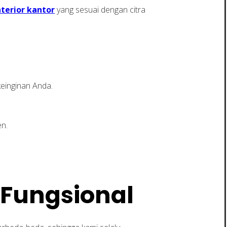
nterior kantor
yang sesuai dengan citra
einginan Anda.
en.
 Fungsional