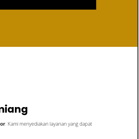
iang
amiang
tor
. Kami menyediakan layanan yang dapat