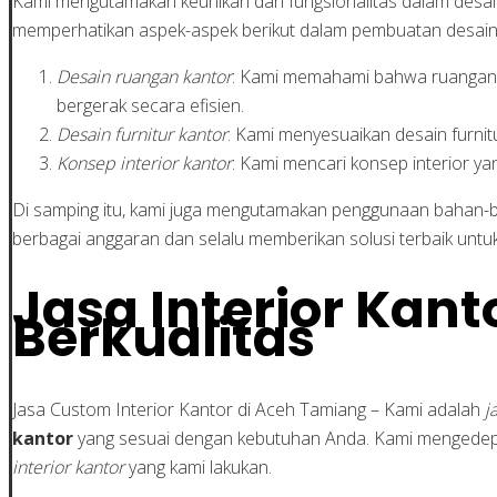
Kami mengutamakan keunikan dan fungsionalitas dalam desain in
memperhatikan aspek-aspek berikut dalam pembuatan desain
Desain ruangan kantor
: Kami memahami bahwa ruangan k
bergerak secara efisien.
Desain furnitur kantor
: Kami menyesuaikan desain furnit
Konsep interior kantor
: Kami mencari konsep interior 
Di samping itu, kami juga mengutamakan penggunaan bahan-ba
berbagai anggaran dan selalu memberikan solusi terbaik untuk
Jasa Interior Kant
Berkualitas
Jasa Custom Interior Kantor di Aceh Tamiang – Kami adalah
j
kantor
yang sesuai dengan kebutuhan Anda. Kami mengedepa
interior kantor
yang kami lakukan.