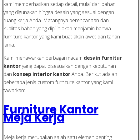
kami memperhatikan setiap detail, mulai dari bahan
yang digunakan hingga desain yang sesuai dengan
ruang kerja Anda. Matangnya perencanaan dan
kualitas bahan yang dipilih akan menjamin bahwa
furniture kantor yang kami buat akan awet dan tahan
lama.
Kami menawarkan berbagai macam
desain furnitur
kantor
yang dapat disesuaikan dengan kebutuhan
dan
konsep interior kantor
Anda. Berikut adalah
beberapa jenis custom furniture kantor yang kami
tawarkan:
Furniture Kantor
Meja Kerja
Meja kerja merupakan salah satu elemen penting