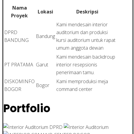
Nama
Lokasi
Deskripsi
Proyek
Kami mendesain interior
DPRD
auditorium dan produksi
Bandung
BANDUNG
kursi auditorium untuk rapat
umum anggota dewan
Kami mendesain backdroup
PT PRATAMA
Garut
interior resepsionis
penerimaan tamu.
DISKOMINFO
Kami memproduksi meja
Bogor
BOGOR
command center
Portfolio