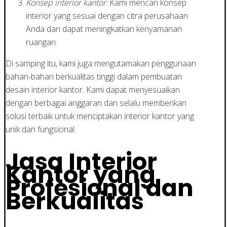
Konsep interior kantor
: Kami mencari konsep
interior yang sesuai dengan citra perusahaan
Anda dan dapat meningkatkan kenyamanan
ruangan.
Di samping itu, kami juga mengutamakan penggunaan
bahan-bahan berkualitas tinggi dalam pembuatan
desain interior kantor. Kami dapat menyesuaikan
dengan berbagai anggaran dan selalu memberikan
solusi terbaik untuk menciptakan interior kantor yang
unik dan fungsional.
Jasa Interior
Kantor yang
Profesional dan
Berkualitas