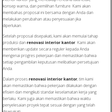
konsep warna, dan pemilihan furniture. Kami akan
membahas proposal ini bersama dengan Anda dan
melakukan perubahan atau penyesuaian jika
diperlukan.
Setelah proposal disepakati, kami akan memulai tahap
produksi dan
renovasi interior kantor
. Kami akan
memberikan update secara reguler kepada Anda
mengenai progres pekerjaan dan memastikan bahwa
setiap pengambilan keputusan melibatkan persetujuan
Anda.
Dalam proses
renovasi interior kantor
, tim kami
akan memastikan bahwa pekerjaan dilakukan dengan
efisien dan mengikuti standar keselamatan kerja yang
berlaku. Kami juga akan memastikan bahwa waktu
penyelesaian proyek tepat sesuai dengan yang telah
disepakati.