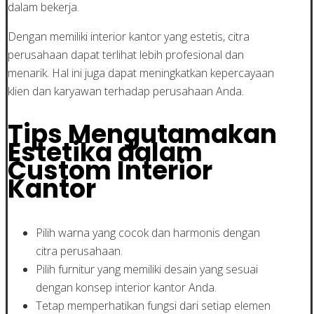
dalam bekerja.
Dengan memiliki interior kantor yang estetis, citra
perusahaan dapat terlihat lebih profesional dan
menarik. Hal ini juga dapat meningkatkan kepercayaan
klien dan karyawan terhadap perusahaan Anda.
Tips Mengutamakan
Estetika dalam
Custom Interior
Kantor
Pilih warna yang cocok dan harmonis dengan
citra perusahaan.
Pilih furnitur yang memiliki desain yang sesuai
dengan konsep interior kantor Anda.
Tetap memperhatikan fungsi dari setiap elemen