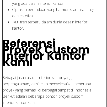
yang ada dalam interior kantor.
Ciptakan perpaduan yang harmonis antara fungsi
dan estetika.
Ikuti tren terbaru dalam dunia desain interior
kantor.
Referensi
Proyek Custom
Interior Kantor
Kami
Sebagai jasa custom interior kantor yang
berpengalaman, kami telah menyelesaikan beberapa
proyek yang berhasil di berbagai tempat di Indonesia.
Berikut adalah beberapa contoh proyek custom
interior kantor kami: