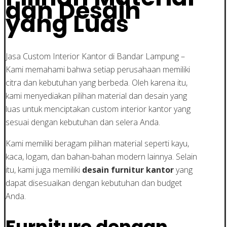
dan Desain
yang Luas
Jasa Custom Interior Kantor di Bandar Lampung –
Kami memahami bahwa setiap perusahaan memiliki
citra dan kebutuhan yang berbeda. Oleh karena itu,
kami menyediakan pilihan material dan desain yang
luas untuk menciptakan custom interior kantor yang
sesuai dengan kebutuhan dan selera Anda.
Kami memiliki beragam pilihan material seperti kayu,
kaca, logam, dan bahan-bahan modern lainnya. Selain
itu, kami juga memiliki
desain furnitur kantor
yang
dapat disesuaikan dengan kebutuhan dan budget
Anda.