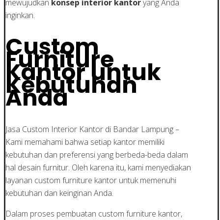
mewujudkan
konsep interior kantor
yang Anda
inginkan.
Custom
Furniture
Kantor untuk
Kebutuhan
Anda
Jasa Custom Interior Kantor di Bandar Lampung –
Kami memahami bahwa setiap kantor memiliki
kebutuhan dan preferensi yang berbeda-beda dalam
hal desain furnitur. Oleh karena itu, kami menyediakan
layanan custom furniture kantor untuk memenuhi
kebutuhan dan keinginan Anda.
Dalam proses pembuatan custom furniture kantor,