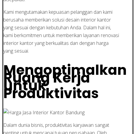
Kami mengutamakan kepuasan pelanggan dan kami
berusaha memberikan solusi desain interior kantor
yang sesuai dengan kebutuhan Anda. Dalam hal ini,
kami berkomitmen untuk memberikan layanan renovasi
interior kantor yang berkualitas dan dengan harga
yang sesuai.
Mengoptimalkan
Ruang Kerja
untuk
Produktivitas
Dalam dunia bisnis, produktivitas karyawan sangat
penting untuk mencapai tujuan perusahaan. Oleh