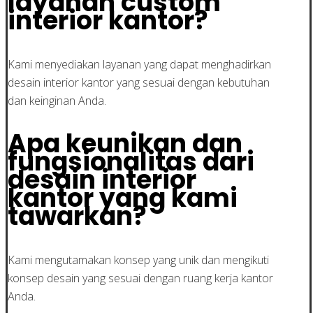
layanan custom
interior kantor?
Kami menyediakan layanan yang dapat menghadirkan
desain interior kantor yang sesuai dengan kebutuhan
dan keinginan Anda.
Apa keunikan dan
fungsionalitas dari
desain interior
kantor yang kami
tawarkan?
Kami mengutamakan konsep yang unik dan mengikuti
konsep desain yang sesuai dengan ruang kerja kantor
Anda.