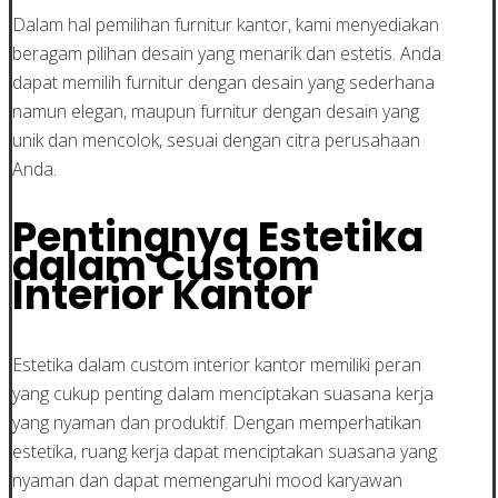
Dalam hal pemilihan furnitur kantor, kami menyediakan
beragam pilihan desain yang menarik dan estetis. Anda
dapat memilih furnitur dengan desain yang sederhana
namun elegan, maupun furnitur dengan desain yang
unik dan mencolok, sesuai dengan citra perusahaan
Anda.
Pentingnya Estetika
dalam Custom
Interior Kantor
Estetika dalam custom interior kantor memiliki peran
yang cukup penting dalam menciptakan suasana kerja
yang nyaman dan produktif. Dengan memperhatikan
estetika, ruang kerja dapat menciptakan suasana yang
nyaman dan dapat memengaruhi mood karyawan