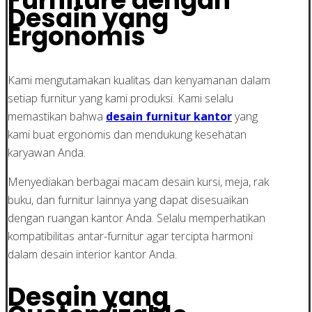
Furniture dengan
Desain yang
Ergonomis
Kami mengutamakan kualitas dan kenyamanan dalam
setiap furnitur yang kami produksi. Kami selalu
memastikan bahwa
desain furnitur kantor
yang
kami buat ergonomis dan mendukung kesehatan
karyawan Anda.
Menyediakan berbagai macam desain kursi, meja, rak
buku, dan furnitur lainnya yang dapat disesuaikan
dengan ruangan kantor Anda. Selalu memperhatikan
kompatibilitas antar-furnitur agar tercipta harmoni
dalam desain interior kantor Anda.
Desain yang