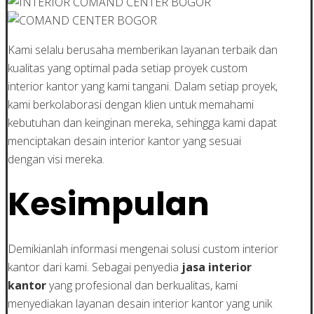
Kami selalu berusaha memberikan layanan terbaik dan
kualitas yang optimal pada setiap proyek custom
interior kantor yang kami tangani. Dalam setiap proyek,
kami berkolaborasi dengan klien untuk memahami
kebutuhan dan keinginan mereka, sehingga kami dapat
menciptakan desain interior kantor yang sesuai
dengan visi mereka.
Kesimpulan
Demikianlah informasi mengenai solusi custom interior
kantor dari kami. Sebagai penyedia
jasa interior
kantor
yang profesional dan berkualitas, kami
menyediakan layanan desain interior kantor yang unik