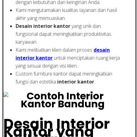
dengan kebutuhan dan keinginan Anda.
Kami mengutamakan kualitas layanan dan hasil
akhir yang memuaskan.
Desain interior kantor
yang unik dan
fungsional dapat meningkatkan produktivitas
karyawan.
Kami melibatkan klien dalam proses
desain
interior kantor
untuk menciptakan ruang kerja
yang sesuai dengan visi klien.
Custom furniture kantor dapat meningkatkan
fungsi dan estetika
interior kantor
.
Desain Interior
Kantor yang