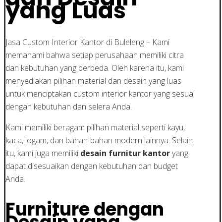
yang Luas
Jasa Custom Interior Kantor di Buleleng – Kami
memahami bahwa setiap perusahaan memiliki citra
dan kebutuhan yang berbeda. Oleh karena itu, kami
menyediakan pilihan material dan desain yang luas
untuk menciptakan custom interior kantor yang sesuai
dengan kebutuhan dan selera Anda.
Kami memiliki beragam pilihan material seperti kayu,
kaca, logam, dan bahan-bahan modern lainnya. Selain
itu, kami juga memiliki
desain furnitur kantor
yang
dapat disesuaikan dengan kebutuhan dan budget
Anda.
Furniture dengan