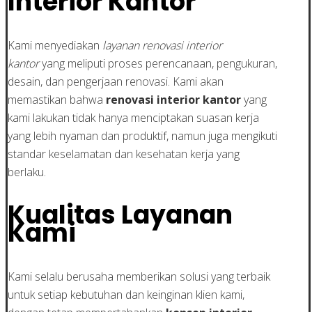
Interior Kantor
Kami menyediakan
layanan renovasi interior
kantor
yang meliputi proses perencanaan, pengukuran,
desain, dan pengerjaan renovasi. Kami akan
memastikan bahwa
renovasi interior kantor
yang
kami lakukan tidak hanya menciptakan suasan kerja
yang lebih nyaman dan produktif, namun juga mengikuti
standar keselamatan dan kesehatan kerja yang
berlaku.
Kualitas Layanan
Kami
Kami selalu berusaha memberikan solusi yang terbaik
untuk setiap kebutuhan dan keinginan klien kami,