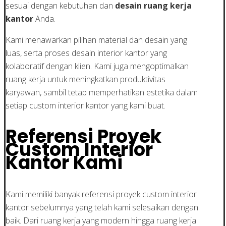
sesuai dengan kebutuhan dan
desain ruang kerja
kantor
Anda.
Kami menawarkan pilihan material dan desain yang
luas, serta proses desain interior kantor yang
kolaboratif dengan klien. Kami juga mengoptimalkan
ruang kerja untuk meningkatkan produktivitas
karyawan, sambil tetap memperhatikan estetika dalam
setiap custom interior kantor yang kami buat.
Referensi Proyek
Custom Interior
Kantor Kami
Kami memiliki banyak referensi proyek custom interior
kantor sebelumnya yang telah kami selesaikan dengan
baik. Dari ruang kerja yang modern hingga ruang kerja