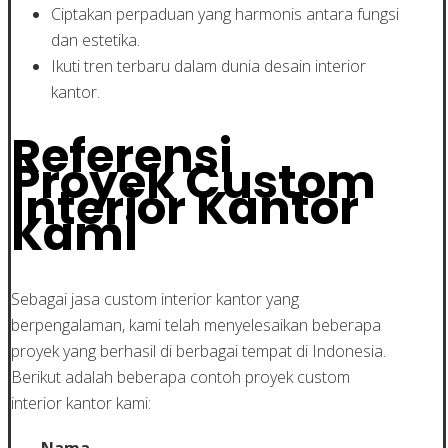
Ciptakan perpaduan yang harmonis antara fungsi
dan estetika.
Ikuti tren terbaru dalam dunia desain interior
kantor.
Referensi
Proyek Custom
Interior Kantor
Kami
Sebagai jasa custom interior kantor yang
berpengalaman, kami telah menyelesaikan beberapa
proyek yang berhasil di berbagai tempat di Indonesia.
Berikut adalah beberapa contoh proyek custom
interior kantor kami:
Nama