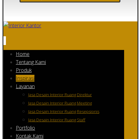
Home
Tentang Kami
Produk
Inspirasi
Layanan
Jasa Desain Interior Ruang Direktur
Jasa Desain Interior Ruang Meeting
Jasa Desain Interior Ruang Resepsionis
Jasa Desain Interior Ruang Staff
Portfolio
Kontak Kami