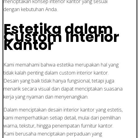
menciptakan konsep interior kantor yang sesuai
dengan kebutuhan Anda.
Estetika dalam
Custom Interior
Kantor
Kami memahami bahwa estetika merupakan hal yang
tidak kalah penting dalam custom interior kantor.
Desain yang baik tidak hanya fungsional, tetapi juga
menarik secara visual dan dapat menciptakan suasana
kerja yang nyaman dan menyenangkan.
Dalam menciptakan desain interior kantor yang estetis,
kami memperhatikan setiap detail, mulai dari pemilihan
warna, tekstur, hingga penempatan furnitur kantor.
Kami berusaha menciptakan perpaduan yang