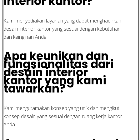
interior kantor?
Kami menyediakan layanan yang dapat menghadirkan
desain interior kantor yang sesuai dengan kebutuhan
dan keinginan Anda.
Apa keunikan dan
fungsionalitas dari
desain interior
kantor yang kami
tawarkan?
Kami mengutamakan konsep yang unik dan mengikuti
konsep desain yang sesuai dengan ruang kerja kantor
Anda.