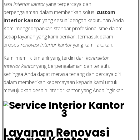
jasa interior kantor
yang terpercaya dan
berpengalaman dalam memberikan solusi
custom
interior kantor
yang sesuai dengan kebutuhan Anda.
Kami mengedepankan standar profesionalisme dalam
setiap layanan yang kami berikan, termasuk dalam
proses
renovasi interior kantor
yang kami lakukan.
Kami memiliki tim ahli yang terdiri dari
kontraktor
interior kantor
yang berpengalaman dan terlatih,
sehingga Anda dapat merasa tenang dan percaya diri
dalam memberikan kepercayaan kepada kami untuk
mewujudkan desain interior kantor yang Anda inginkan.
Layanan Renovasi