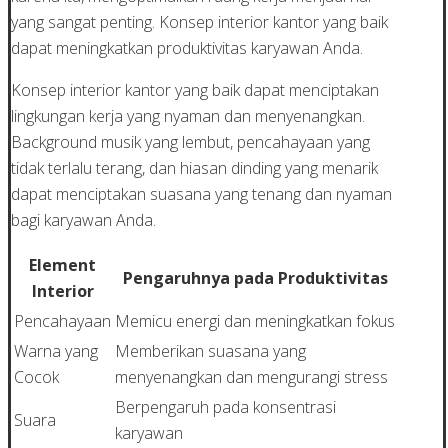
yang sangat penting. Konsep interior kantor yang baik
dapat meningkatkan produktivitas karyawan Anda.
Konsep interior kantor yang baik dapat menciptakan
lingkungan kerja yang nyaman dan menyenangkan.
Background musik yang lembut, pencahayaan yang
tidak terlalu terang, dan hiasan dinding yang menarik
dapat menciptakan suasana yang tenang dan nyaman
bagi karyawan Anda.
Element
Pengaruhnya pada Produktivitas
Interior
Pencahayaan
Memicu energi dan meningkatkan fokus
Warna yang
Memberikan suasana yang
Cocok
menyenangkan dan mengurangi stress
Berpengaruh pada konsentrasi
Suara
karyawan