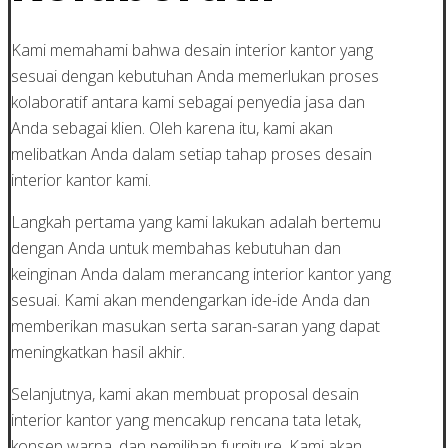
Kami memahami bahwa desain interior kantor yang
sesuai dengan kebutuhan Anda memerlukan proses
kolaboratif antara kami sebagai penyedia jasa dan
Anda sebagai klien. Oleh karena itu, kami akan
melibatkan Anda dalam setiap tahap proses desain
interior kantor kami.
Langkah pertama yang kami lakukan adalah bertemu
dengan Anda untuk membahas kebutuhan dan
keinginan Anda dalam merancang interior kantor yang
sesuai. Kami akan mendengarkan ide-ide Anda dan
memberikan masukan serta saran-saran yang dapat
meningkatkan hasil akhir.
Selanjutnya, kami akan membuat proposal desain
interior kantor yang mencakup rencana tata letak,
konsep warna, dan pemilihan furniture. Kami akan