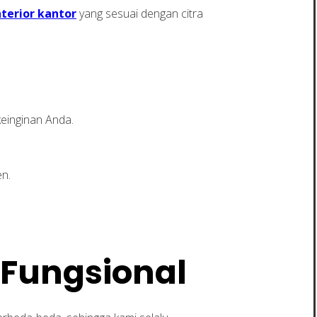
nterior kantor
yang sesuai dengan citra
einginan Anda.
en.
 Fungsional