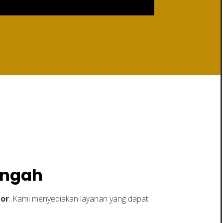
ngah
engah
tor
. Kami menyediakan layanan yang dapat