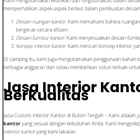
Kami mengutamakan keunikan dan fungsionalitas dalam desain in
memperhatikan aspek-aspek berikut dalam pembuatan desain
Desain ruangan kantor
: Kami memahami bahwa ruangan k
bergerak secara efisien.
Desain furnitur kantor
: Kami menyesuaikan desain furnit
Konsep interior kantor
: Kami mencari konsep interior 
Di samping itu, kami juga mengutamakan penggunaan bahan-ba
berbagai anggaran dan selalu memberikan solusi terbaik untuk
Jasa Interior Kant
Berkualitas
Jasa Custom Interior Kantor di Buton Tengah – Kami adalah
j
kantor
yang sesuai dengan kebutuhan Anda. Kami mengedepa
interior kantor
yang kami lakukan.