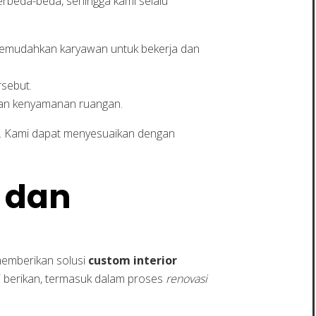
berbeda-beda, sehingga kami selalu
 memudahkan karyawan untuk bekerja dan
rsebut.
tkan kenyamanan ruangan.
or. Kami dapat menyesuaikan dengan
l dan
emberikan solusi
custom interior
 berikan, termasuk dalam proses
renovasi