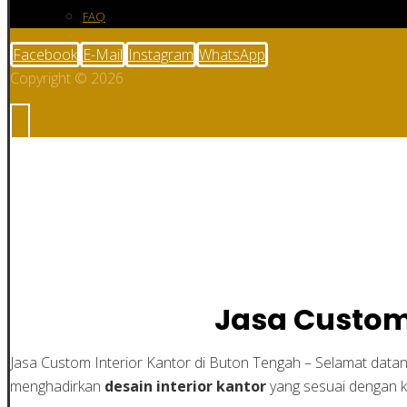
FAQ
Facebook
E-Mail
Instagram
WhatsApp
Copyright © 2026
Jasa Custom Interio
Jasa Custom 
Jasa Custom Interior Kantor di Buton Tengah – Selamat datang
menghadirkan
desain interior kantor
yang sesuai dengan 