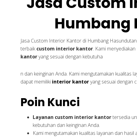
Jasa Custom In
Humbang 
Jasa Custom Interior Kantor di Humbang Hasundutan –
terbaik
custom interior kantor
. Kami menyediakan
kantor
yang sesuai dengan kebutuha
n dan keinginan Anda. Kami mengutamakan kualitas l
dapat memiliki
interior kantor
yang sesuai dengan c
Poin Kunci
Layanan custom interior kantor
tersedia u
kebutuhan dan keinginan Anda.
Kami mengutamakan kualitas layanan dan hasil 