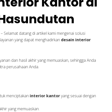
terior Kantor di
Hasundutan
 Selamat datang di artikel kami mengenai solusi
 layanan yang dapat menghadirkan
desain interior
ayanan dan hasil akhir yang memuaskan, sehingga Anda
itra perusahaan Anda.
ntuk menciptakan
interior kantor
yang sesuai dengan
akhir yang memuaskan.