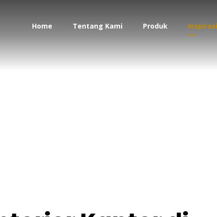
Home
Tentang Kami
Produk
Inspiras
terior Kantor di Hum