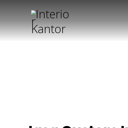
Jasa Custom In