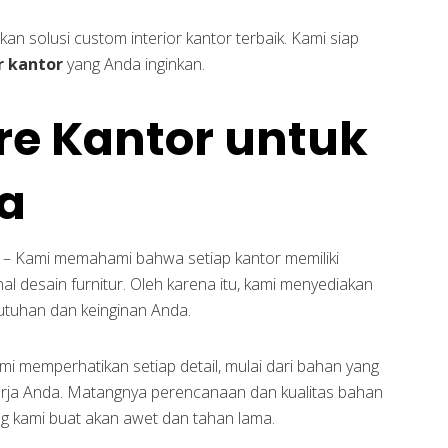
n solusi custom interior kantor terbaik. Kami siap
r kantor
yang Anda inginkan.
re Kantor untuk
a
 – Kami memahami bahwa setiap kantor memiliki
 desain furnitur. Oleh karena itu, kami menyediakan
utuhan dan keinginan Anda.
i memperhatikan setiap detail, mulai dari bahan yang
erja Anda. Matangnya perencanaan dan kualitas bahan
ng kami buat akan awet dan tahan lama.