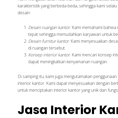
karakteristik yang berbeda-beda, sehingga kami sela
desain:
Desain ruangan kantor
: Kami memahami bahwa ru
tepat sehingga memudahkan karyawan untuk beke
Desain furnitur kantor
: Kami menyesuaikan desai
di ruangan tersebut.
Konsep interior kantor
: Kami mencari konsep in
dapat meningkatkan kenyamanan ruangan.
Di samping itu, kami juga mengutamakan penggunaan 
interior kantor. Kami dapat menyesuaikan dengan ber
untuk menciptakan interior kantor yang unik dan fungs
Jasa Interior K