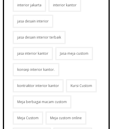
interior jakarta
interior kantor
jasa desain interior
jasa desain interior terbaik
jasa interior kantor
Jasa meja custom
konsep interior kantor.
kontraktor interior kantor
Kursi Custom
Meja berbagai macam custom
Meja Custom
Meja custom online