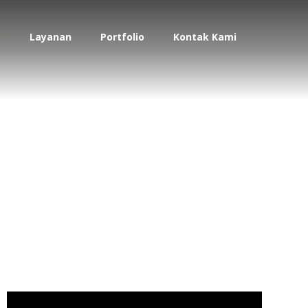
i
Layanan
Portfolio
Kontak Kami
bang Hasundutan