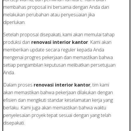
membahas proposal ini bersama dengan Anda dan
melakukan perubahan atau penyesuaian jika
diperlukan.
Setelah proposal disepakati, kami akan memulai tahap
produksi dan
renovasi interior kantor
. Kami akan
memberikan update secara reguler kepada Anda
mengenai progres pekerjaan dan memastikan bahwa
setiap pengambilan keputusan melibatkan persetujuan
Anda.
Dalam proses
renovasi interior kantor
, tim kami
akan memastikan bahwa pekerjaan dilakukan dengan
efisien dan mengikuti standar keselamatan kerja yang
berlaku. Kami juga akan memastikan bahwa waktu
penyelesaian proyek tepat sesuai dengan yang telah
disepakati.