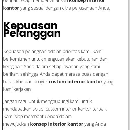
dengan tetap mempertahankan
konsep interior
kantor
yang sesuai dengan citra perusahaan Anda.
Kepuasan
Pelanggan
Kepuasan pelanggan adalah prioritas kami. Kami
berkomitmen untuk mengutamakan kebutuhan dan
keinginan Anda dalam setiap layanan yang kami
berikan, sehingga Anda dapat merasa puas dengan
hasil akhir dari proyek
custom interior kantor
yang
kami kerjakan.
Jangan ragu untuk menghubungi kami untuk
mendapatkan solusi custom interior kantor terbaik.
Kami siap membantu Anda dalam
mewujudkan
konsep interior kantor
yang Anda