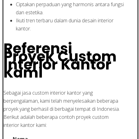
Ciptakan perpaduan yang harmonis antara fungsi
dan estetika.
Ikuti tren terbaru dalam dunia desain interior
kantor.
Referensi
Proyek Custom
Interior Kantor
Kami
Sebagai jasa custom interior kantor yang
berpengalaman, kami telah menyelesaikan beberapa
proyek yang berhasil di berbagai tempat di Indonesia.
Berikut adalah beberapa contoh proyek custom
interior kantor kami:
Nama