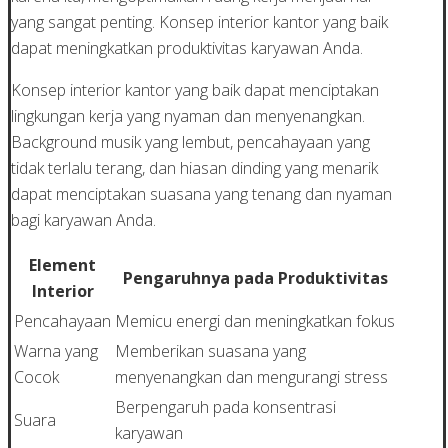
yang sangat penting. Konsep interior kantor yang baik
dapat meningkatkan produktivitas karyawan Anda.
Konsep interior kantor yang baik dapat menciptakan
lingkungan kerja yang nyaman dan menyenangkan.
Background musik yang lembut, pencahayaan yang
tidak terlalu terang, dan hiasan dinding yang menarik
dapat menciptakan suasana yang tenang dan nyaman
bagi karyawan Anda.
Element
Pengaruhnya pada Produktivitas
Interior
Pencahayaan
Memicu energi dan meningkatkan fokus
Warna yang
Memberikan suasana yang
Cocok
menyenangkan dan mengurangi stress
Berpengaruh pada konsentrasi
Suara
karyawan