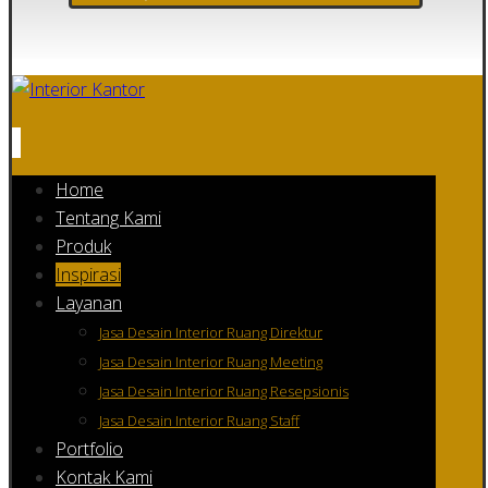
Home
Tentang Kami
Produk
Inspirasi
Layanan
Jasa Desain Interior Ruang Direktur
Jasa Desain Interior Ruang Meeting
Jasa Desain Interior Ruang Resepsionis
Jasa Desain Interior Ruang Staff
Portfolio
Kontak Kami