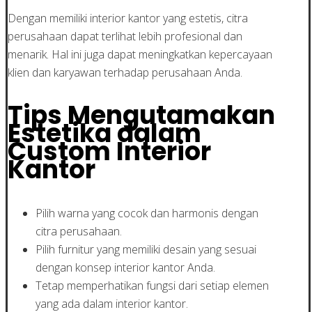
Dengan memiliki interior kantor yang estetis, citra
perusahaan dapat terlihat lebih profesional dan
menarik. Hal ini juga dapat meningkatkan kepercayaan
klien dan karyawan terhadap perusahaan Anda.
Tips Mengutamakan
Estetika dalam
Custom Interior
Kantor
Pilih warna yang cocok dan harmonis dengan
citra perusahaan.
Pilih furnitur yang memiliki desain yang sesuai
dengan konsep interior kantor Anda.
Tetap memperhatikan fungsi dari setiap elemen
yang ada dalam interior kantor.