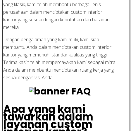
yang klasik, kami telah membantu berbagai jenis
perusahaan dalam menciptakan custom interior
kantor yang sesuai dengan kebutuhan dan harapan
mereka.
Dengan pengalaman yang kami miliki, kami siap
membantu Anda dalam menciptakan custom interior
kantor yang memenuhi standar kualitas yang tinggi.
Terima kasih telah mempercayakan kami sebagai mitra
Anda dalam membantu menciptakan ruang kerja yang
sesuai dengan visi Anda.
Apa yang kami
tawarkan dalam
layanan custom