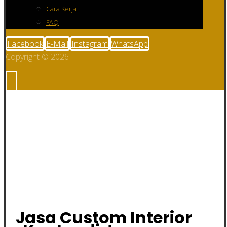
Cara Kerja
FAQ
Facebook
E-Mail
Instagram
WhatsApp
Copyright © 2026
Jasa Custom
Interior Kantor di
Jayapura
Jasa Custom Interior