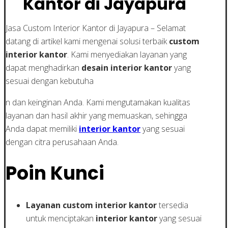
Kantor di Jayapura
Jasa Custom Interior Kantor di Jayapura – Selamat
datang di artikel kami mengenai solusi terbaik
custom
interior kantor
. Kami menyediakan layanan yang
dapat menghadirkan
desain interior kantor
yang
sesuai dengan kebutuha
n dan keinginan Anda. Kami mengutamakan kualitas
layanan dan hasil akhir yang memuaskan, sehingga
Anda dapat memiliki
interior kantor
yang sesuai
dengan citra perusahaan Anda.
Poin Kunci
Layanan custom interior kantor
tersedia
untuk menciptakan
interior kantor
yang sesuai