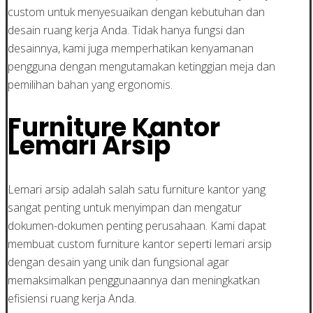
custom untuk menyesuaikan dengan kebutuhan dan
desain ruang kerja Anda. Tidak hanya fungsi dan
desainnya, kami juga memperhatikan kenyamanan
pengguna dengan mengutamakan ketinggian meja dan
pemilihan bahan yang ergonomis.
Furniture Kantor
Lemari Arsip
Lemari arsip adalah salah satu furniture kantor yang
sangat penting untuk menyimpan dan mengatur
dokumen-dokumen penting perusahaan. Kami dapat
membuat custom furniture kantor seperti lemari arsip
dengan desain yang unik dan fungsional agar
memaksimalkan penggunaannya dan meningkatkan
efisiensi ruang kerja Anda.