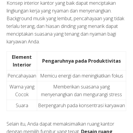
Konsep interior kantor yang baik dapat menciptakan
lingkungan kerja yang nyaman dan menyenangkan.
Background musik yang lembut, pencahayaan yang tidak
terlalu terang, dan hiasan dinding yang menarik dapat
menciptakan suasana yang tenang dan nyaman bagi
karyawan Anda.
Element
Pengaruhnya pada Produktivitas
Interior
Pencahayaan
Memicu energi dan meningkatkan fokus
Warna yang
Memberikan suasana yang
Cocok
menyenangkan dan mengurangi stress
Suara
Berpengaruh pada konsentrasi karyawan
Selain itu, Anda dapat memaksimalkan ruang kantor
dengan memilih furnitur yang tepat.
Desain ruang