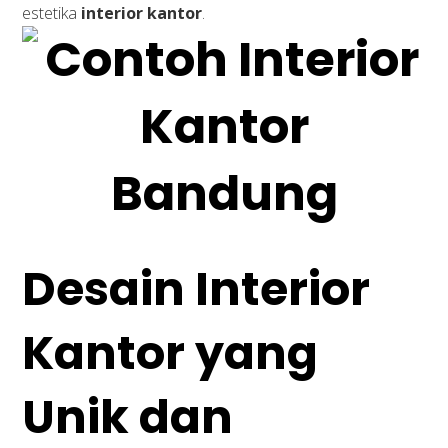
estetika
interior kantor
.
Desain Interior
Kantor yang
Unik dan