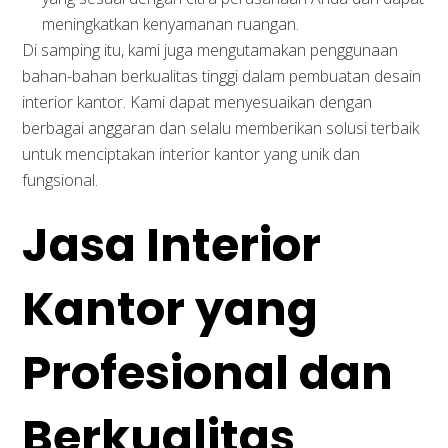
meningkatkan kenyamanan ruangan.
Di samping itu, kami juga mengutamakan penggunaan
bahan-bahan berkualitas tinggi dalam pembuatan desain
interior kantor. Kami dapat menyesuaikan dengan
berbagai anggaran dan selalu memberikan solusi terbaik
untuk menciptakan interior kantor yang unik dan
fungsional.
Jasa Interior
Kantor yang
Profesional dan
Berkualitas