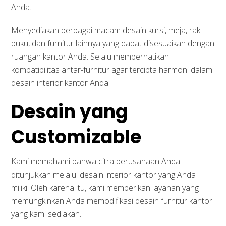
Anda.
Menyediakan berbagai macam desain kursi, meja, rak
buku, dan furnitur lainnya yang dapat disesuaikan dengan
ruangan kantor Anda. Selalu memperhatikan
kompatibilitas antar-furnitur agar tercipta harmoni dalam
desain interior kantor Anda.
Desain yang
Customizable
Kami memahami bahwa citra perusahaan Anda
ditunjukkan melalui desain interior kantor yang Anda
miliki. Oleh karena itu, kami memberikan layanan yang
memungkinkan Anda memodifikasi desain furnitur kantor
yang kami sediakan.