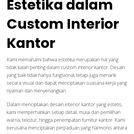
Estetika dalam
Custom Interior
Kantor
Kami memahami bahwa estetika merupakan hal yang
tidak kalah penting dalam custom interior kantor. Desain
yang baik tidak hanya fungsional, tetapi juga menarik
secara visual dan dapat menciptakan suasana kerja yang
nyaman dan menyenangkan.
Dalam menciptakan desain interior kantor yang estetis,
kami memperhatikan setiap detail, mulai dari pemilihan
warna, tekstur, hingga penempatan furnitur kantor. Kami
berusaha menciptakan perpaduan yang harmonis antara