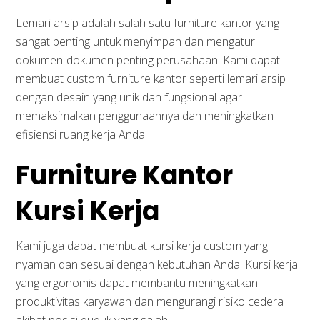
Lemari arsip adalah salah satu furniture kantor yang
sangat penting untuk menyimpan dan mengatur
dokumen-dokumen penting perusahaan. Kami dapat
membuat custom furniture kantor seperti lemari arsip
dengan desain yang unik dan fungsional agar
memaksimalkan penggunaannya dan meningkatkan
efisiensi ruang kerja Anda.
Furniture Kantor
Kursi Kerja
Kami juga dapat membuat kursi kerja custom yang
nyaman dan sesuai dengan kebutuhan Anda. Kursi kerja
yang ergonomis dapat membantu meningkatkan
produktivitas karyawan dan mengurangi risiko cedera