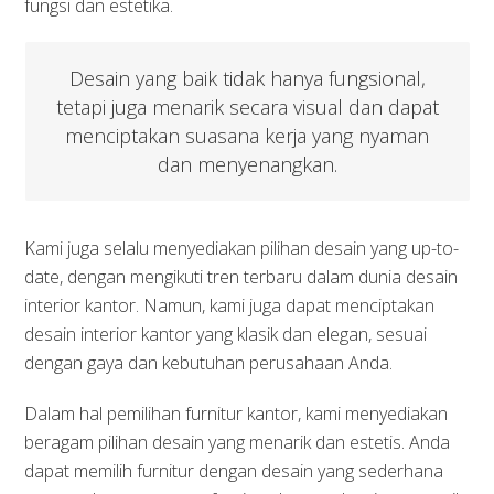
fungsi dan estetika.
Desain yang baik tidak hanya fungsional,
tetapi juga menarik secara visual dan dapat
menciptakan suasana kerja yang nyaman
dan menyenangkan.
Kami juga selalu menyediakan pilihan desain yang up-to-
date, dengan mengikuti tren terbaru dalam dunia desain
interior kantor. Namun, kami juga dapat menciptakan
desain interior kantor yang klasik dan elegan, sesuai
dengan gaya dan kebutuhan perusahaan Anda.
Dalam hal pemilihan furnitur kantor, kami menyediakan
beragam pilihan desain yang menarik dan estetis. Anda
dapat memilih furnitur dengan desain yang sederhana