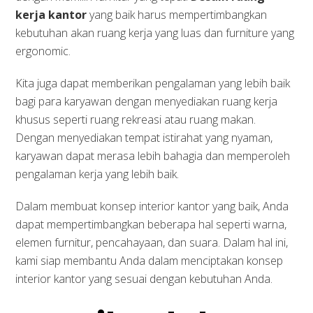
kerja kantor
yang baik harus mempertimbangkan
kebutuhan akan ruang kerja yang luas dan furniture yang
ergonomic.
Kita juga dapat memberikan pengalaman yang lebih baik
bagi para karyawan dengan menyediakan ruang kerja
khusus seperti ruang rekreasi atau ruang makan.
Dengan menyediakan tempat istirahat yang nyaman,
karyawan dapat merasa lebih bahagia dan memperoleh
pengalaman kerja yang lebih baik.
Dalam membuat konsep interior kantor yang baik, Anda
dapat mempertimbangkan beberapa hal seperti warna,
elemen furnitur, pencahayaan, dan suara. Dalam hal ini,
kami siap membantu Anda dalam menciptakan konsep
interior kantor yang sesuai dengan kebutuhan Anda.