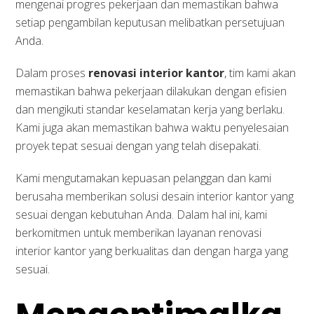
mengenai progres pekerjaan dan memastikan bahwa
setiap pengambilan keputusan melibatkan persetujuan
Anda.
Dalam proses
renovasi interior kantor
, tim kami akan
memastikan bahwa pekerjaan dilakukan dengan efisien
dan mengikuti standar keselamatan kerja yang berlaku.
Kami juga akan memastikan bahwa waktu penyelesaian
proyek tepat sesuai dengan yang telah disepakati.
Kami mengutamakan kepuasan pelanggan dan kami
berusaha memberikan solusi desain interior kantor yang
sesuai dengan kebutuhan Anda. Dalam hal ini, kami
berkomitmen untuk memberikan layanan renovasi
interior kantor yang berkualitas dan dengan harga yang
sesuai.