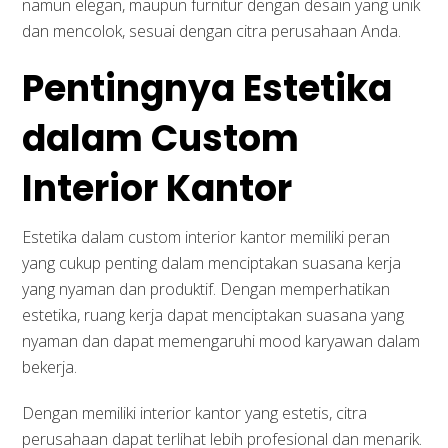
namun elegan, maupun furnitur dengan desain yang unik
dan mencolok, sesuai dengan citra perusahaan Anda.
Pentingnya Estetika
dalam Custom
Interior Kantor
Estetika dalam custom interior kantor memiliki peran
yang cukup penting dalam menciptakan suasana kerja
yang nyaman dan produktif. Dengan memperhatikan
estetika, ruang kerja dapat menciptakan suasana yang
nyaman dan dapat memengaruhi mood karyawan dalam
bekerja.
Dengan memiliki interior kantor yang estetis, citra
perusahaan dapat terlihat lebih profesional dan menarik.