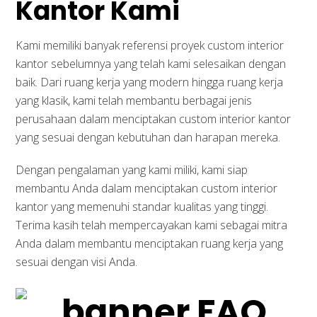
Kantor Kami
Desain Interior
Kami memiliki banyak referensi proyek custom interior
Produk
kantor sebelumnya yang telah kami selesaikan dengan
baik. Dari ruang kerja yang modern hingga ruang kerja
Tentang Kami
yang klasik, kami telah membantu berbagai jenis
Inspirasi
perusahaan dalam menciptakan custom interior kantor
Kontak Kami
yang sesuai dengan kebutuhan dan harapan mereka.
Portofolio
Dengan pengalaman yang kami miliki, kami siap
membantu Anda dalam menciptakan custom interior
Layanan Kami
kantor yang memenuhi standar kualitas yang tinggi.
Terima kasih telah mempercayakan kami sebagai mitra
Anda dalam membantu menciptakan ruang kerja yang
Desain Interior Ruang Direktur
sesuai dengan visi Anda.
Desain Interior Ruang Meeting
Desain Interior Ruang Kerja