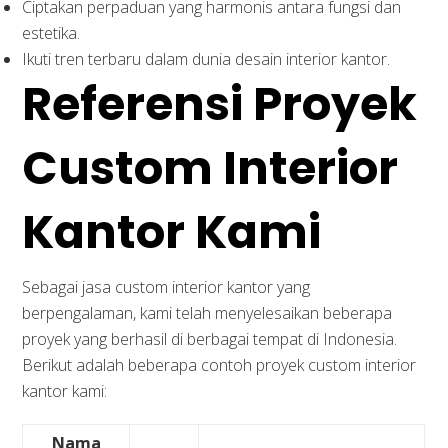
Ciptakan perpaduan yang harmonis antara fungsi dan
estetika.
Ikuti tren terbaru dalam dunia desain interior kantor.
Referensi Proyek
Custom Interior
Kantor Kami
Sebagai jasa custom interior kantor yang
berpengalaman, kami telah menyelesaikan beberapa
proyek yang berhasil di berbagai tempat di Indonesia.
Berikut adalah beberapa contoh proyek custom interior
kantor kami:
Nama