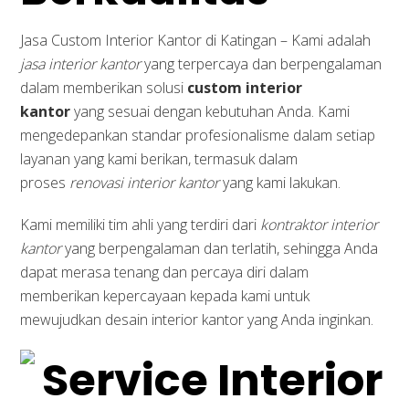
Jasa Custom Interior Kantor di Katingan – Kami adalah
jasa interior kantor
yang terpercaya dan berpengalaman
dalam memberikan solusi
custom interior
kantor
yang sesuai dengan kebutuhan Anda. Kami
mengedepankan standar profesionalisme dalam setiap
layanan yang kami berikan, termasuk dalam
proses
renovasi interior kantor
yang kami lakukan.
Kami memiliki tim ahli yang terdiri dari
kontraktor interior
kantor
yang berpengalaman dan terlatih, sehingga Anda
dapat merasa tenang dan percaya diri dalam
memberikan kepercayaan kepada kami untuk
mewujudkan desain interior kantor yang Anda inginkan.