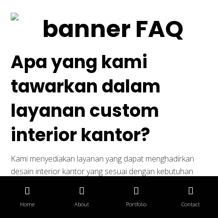
Apa yang kami
tawarkan dalam
layanan custom
interior kantor?
Kami menyediakan layanan yang dapat menghadirkan
desain interior kantor yang sesuai dengan kebutuhan
dan keinginan Anda.
Apa keunikan dan
Home
About
Portfolio
Contact