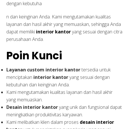
dengan kebutuha
n dan keinginan Anda. Kami mengutamakan kualitas
layanan dan hasil akhir yang memuaskan, sehingga Anda
dapat memiliki
interior kantor
yang sesuai dengan citra
perusahaan Anda.
Poin Kunci
Layanan custom interior kantor
tersedia untuk
menciptakan
interior kantor
yang sesuai dengan
kebutuhan dan keinginan Anda.
Kami mengutamakan kualitas layanan dan hasil akhir
yang memuaskan.
Desain interior kantor
yang unik dan fungsional dapat
meningkatkan produktivitas karyawan.
Kami melibatkan klien dalam proses
desain interior