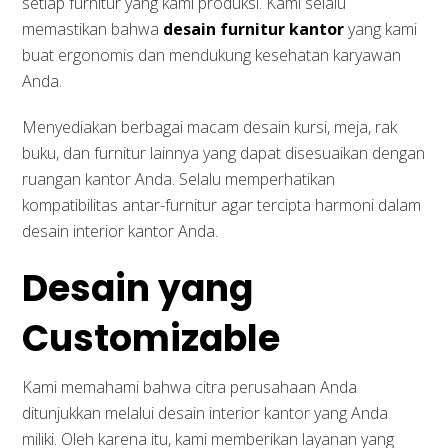
setiap furnitur yang kami produksi. Kami selalu
memastikan bahwa
desain furnitur kantor
yang kami
buat ergonomis dan mendukung kesehatan karyawan
Anda.
Menyediakan berbagai macam desain kursi, meja, rak
buku, dan furnitur lainnya yang dapat disesuaikan dengan
ruangan kantor Anda. Selalu memperhatikan
kompatibilitas antar-furnitur agar tercipta harmoni dalam
desain interior kantor Anda.
Desain yang
Customizable
Kami memahami bahwa citra perusahaan Anda
ditunjukkan melalui desain interior kantor yang Anda
miliki. Oleh karena itu, kami memberikan layanan yang