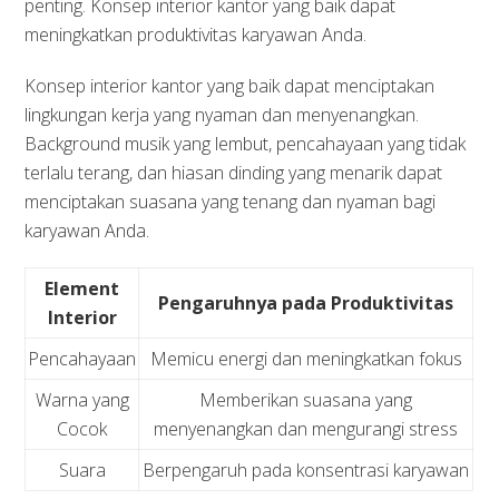
penting. Konsep interior kantor yang baik dapat
meningkatkan produktivitas karyawan Anda.
Konsep interior kantor yang baik dapat menciptakan
lingkungan kerja yang nyaman dan menyenangkan.
Background musik yang lembut, pencahayaan yang tidak
terlalu terang, dan hiasan dinding yang menarik dapat
menciptakan suasana yang tenang dan nyaman bagi
karyawan Anda.
Element
Pengaruhnya pada Produktivitas
Interior
Pencahayaan
Memicu energi dan meningkatkan fokus
Warna yang
Memberikan suasana yang
Cocok
menyenangkan dan mengurangi stress
Suara
Berpengaruh pada konsentrasi karyawan