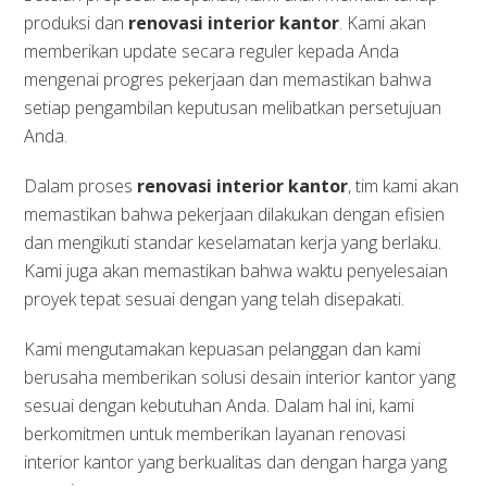
produksi dan
renovasi interior kantor
. Kami akan
memberikan update secara reguler kepada Anda
mengenai progres pekerjaan dan memastikan bahwa
setiap pengambilan keputusan melibatkan persetujuan
Anda.
Dalam proses
renovasi interior kantor
, tim kami akan
memastikan bahwa pekerjaan dilakukan dengan efisien
dan mengikuti standar keselamatan kerja yang berlaku.
Kami juga akan memastikan bahwa waktu penyelesaian
proyek tepat sesuai dengan yang telah disepakati.
Kami mengutamakan kepuasan pelanggan dan kami
berusaha memberikan solusi desain interior kantor yang
sesuai dengan kebutuhan Anda. Dalam hal ini, kami
berkomitmen untuk memberikan layanan renovasi
interior kantor yang berkualitas dan dengan harga yang