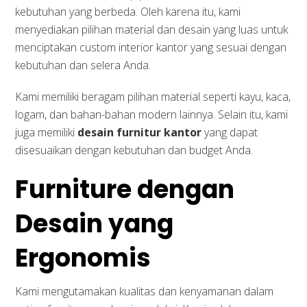
kebutuhan yang berbeda. Oleh karena itu, kami
menyediakan pilihan material dan desain yang luas untuk
menciptakan custom interior kantor yang sesuai dengan
kebutuhan dan selera Anda.
Kami memiliki beragam pilihan material seperti kayu, kaca,
logam, dan bahan-bahan modern lainnya. Selain itu, kami
juga memiliki
desain furnitur kantor
yang dapat
disesuaikan dengan kebutuhan dan budget Anda.
Furniture dengan
Desain yang
Ergonomis
Kami mengutamakan kualitas dan kenyamanan dalam