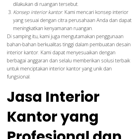
dilakukan di ruangan tersebut.
Konsep interior kantor
: Kami mencari konsep interior
yang sesuai dengan citra perusahaan Anda dan dapat
meningkatkan kenyamanan ruangan.
Di samping itu, kami juga mengutamakan penggunaan
bahan-bahan berkualitas tinggi dalam pembuatan desain
interior kantor. Kami dapat menyesuaikan dengan
berbagai anggaran dan selalu memberikan solusi terbaik
untuk menciptakan interior kantor yang unik dan
fungsional.
Jasa Interior
Kantor yang
Profesional dan