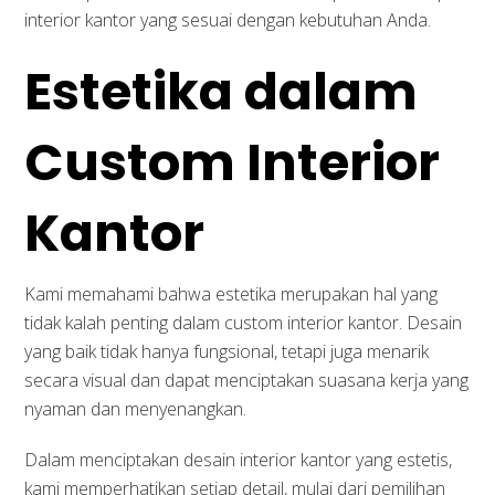
interior kantor yang sesuai dengan kebutuhan Anda.
Estetika dalam
Custom Interior
Kantor
Kami memahami bahwa estetika merupakan hal yang
tidak kalah penting dalam custom interior kantor. Desain
yang baik tidak hanya fungsional, tetapi juga menarik
secara visual dan dapat menciptakan suasana kerja yang
nyaman dan menyenangkan.
Dalam menciptakan desain interior kantor yang estetis,
kami memperhatikan setiap detail, mulai dari pemilihan