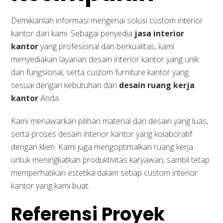
Demikianlah informasi mengenai solusi custom interior
kantor dari kami. Sebagai penyedia
jasa interior
kantor
yang profesional dan berkualitas, kami
menyediakan layanan desain interior kantor yang unik
dan fungsional, serta custom furniture kantor yang
sesuai dengan kebutuhan dan
desain ruang kerja
kantor
Anda.
Kami menawarkan pilihan material dan desain yang luas,
serta proses desain interior kantor yang kolaboratif
dengan klien. Kami juga mengoptimalkan ruang kerja
untuk meningkatkan produktivitas karyawan, sambil tetap
memperhatikan estetika dalam setiap custom interior
kantor yang kami buat.
Referensi Proyek