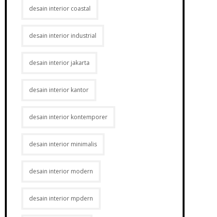
desain interior coastal
desain interior industrial
desain interior jakarta
desain interior kantor
desain interior kontemporer
desain interior minimalis
desain interior modern
desain interior mpdern