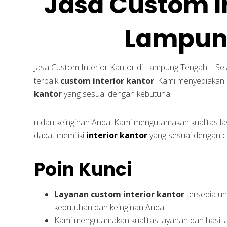
Jasa Custom In
Lampun
Jasa Custom Interior Kantor di Lampung Tengah – Sela
terbaik
custom interior kantor
. Kami menyediakan
kantor
yang sesuai dengan kebutuha
n dan keinginan Anda. Kami mengutamakan kualitas l
dapat memiliki
interior kantor
yang sesuai dengan c
Poin Kunci
Layanan custom interior kantor
tersedia u
kebutuhan dan keinginan Anda.
Kami mengutamakan kualitas layanan dan hasil 