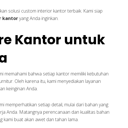
n solusi custom interior kantor terbaik. Kami siap
r kantor
yang Anda inginkan.
re Kantor untuk
a
mi memahami bahwa setiap kantor memiliki kebutuhan
rnitur. Oleh karena itu, kami menyediakan layanan
an keinginan Anda.
i memperhatikan setiap detail, mulai dari bahan yang
erja Anda. Matangnya perencanaan dan kualitas bahan
ng kami buat akan awet dan tahan lama.