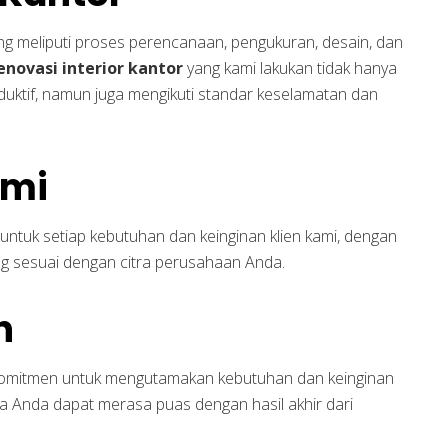
g meliputi proses perencanaan, pengukuran, desain, dan
enovasi interior kantor
yang kami lakukan tidak hanya
uktif, namun juga mengikuti standar keselamatan dan
ami
untuk setiap kebutuhan dan keinginan klien kami, dengan
g sesuai dengan citra perusahaan Anda.
n
rkomitmen untuk mengutamakan kebutuhan dan keinginan
ga Anda dapat merasa puas dengan hasil akhir dari