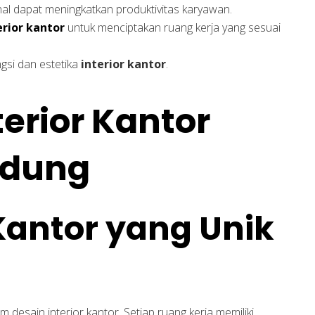
al dapat meningkatkan produktivitas karyawan.
erior kantor
untuk menciptakan ruang kerja yang sesuai
gsi dan estetika
interior kantor
.
 Kantor yang Unik
desain interior kantor. Setiap ruang kerja memiliki