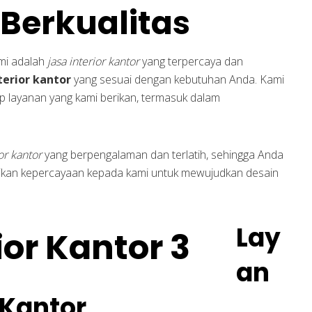
 Berkualitas
mi adalah
jasa interior kantor
yang terpercaya dan
terior kantor
yang sesuai dengan kebutuhan Anda. Kami
 layanan yang kami berikan, termasuk dalam
or kantor
yang berpengalaman dan terlatih, sehingga Anda
ikan kepercayaan kepada kami untuk mewujudkan desain
Lay
an
 Kantor