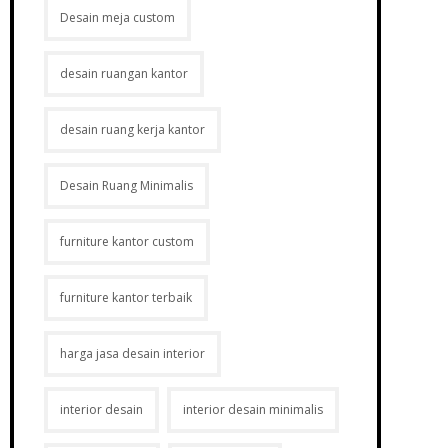
Desain meja custom
desain ruangan kantor
desain ruang kerja kantor
Desain Ruang Minimalis
furniture kantor custom
furniture kantor terbaik
harga jasa desain interior
interior desain
interior desain minimalis