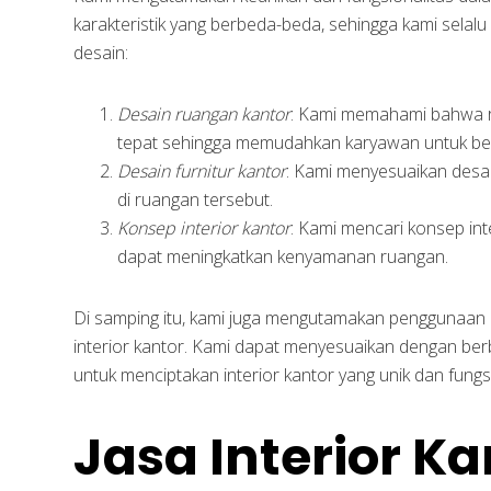
karakteristik yang berbeda-beda, sehingga kami sela
desain:
Desain ruangan kantor
: Kami memahami bahwa ru
tepat sehingga memudahkan karyawan untuk beke
Desain furnitur kantor
: Kami menyesuaikan desai
di ruangan tersebut.
Konsep interior kantor
: Kami mencari konsep in
dapat meningkatkan kenyamanan ruangan.
Di samping itu, kami juga mengutamakan penggunaan 
interior kantor. Kami dapat menyesuaikan dengan ber
untuk menciptakan interior kantor yang unik dan fungs
Jasa Interior K