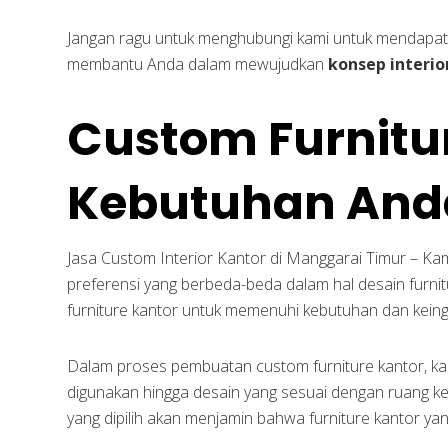
Jangan ragu untuk menghubungi kami untuk mendapatka
membantu Anda dalam mewujudkan
konsep interio
Custom Furnitu
Kebutuhan And
Jasa Custom Interior Kantor di Manggarai Timur – K
preferensi yang berbeda-beda dalam hal desain furnit
furniture kantor untuk memenuhi kebutuhan dan kein
Dalam proses pembuatan custom furniture kantor, kam
digunakan hingga desain yang sesuai dengan ruang k
yang dipilih akan menjamin bahwa furniture kantor ya