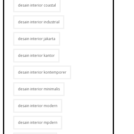
desain interior coastal
desain interior industrial
desain interior jakarta
desain interior kantor
desain interior kontemporer
desain interior minimalis
desain interior modern
desain interior mpdern