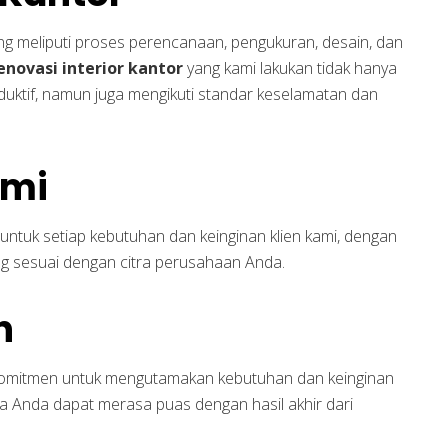
g meliputi proses perencanaan, pengukuran, desain, dan
enovasi interior kantor
yang kami lakukan tidak hanya
uktif, namun juga mengikuti standar keselamatan dan
ami
untuk setiap kebutuhan dan keinginan klien kami, dengan
g sesuai dengan citra perusahaan Anda.
n
rkomitmen untuk mengutamakan kebutuhan dan keinginan
ga Anda dapat merasa puas dengan hasil akhir dari