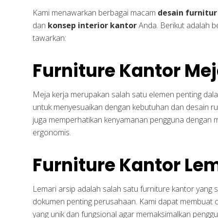
Kami menawarkan berbagai macam
desain furnitur
dan
konsep interior kantor
Anda. Berikut adalah b
tawarkan:
Furniture Kantor Mej
Meja kerja merupakan salah satu elemen penting dala
untuk menyesuaikan dengan kebutuhan dan desain ruan
juga memperhatikan kenyamanan pengguna dengan me
ergonomis.
Furniture Kantor Lem
Lemari arsip adalah salah satu furniture kantor yan
dokumen penting perusahaan. Kami dapat membuat cus
yang unik dan fungsional agar memaksimalkan penggu