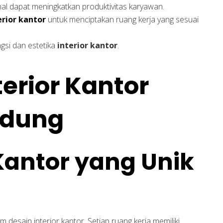
al dapat meningkatkan produktivitas karyawan.
erior kantor
untuk menciptakan ruang kerja yang sesuai
gsi dan estetika
interior kantor
.
 Kantor yang Unik
desain interior kantor. Setiap ruang kerja memiliki