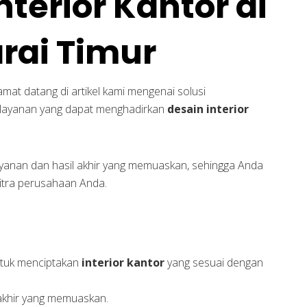
terior Kantor di
rai Timur
mat datang di artikel kami mengenai solusi
 layanan yang dapat menghadirkan
desain interior
ayanan dan hasil akhir yang memuaskan, sehingga Anda
itra perusahaan Anda.
ntuk menciptakan
interior kantor
yang sesuai dengan
akhir yang memuaskan.