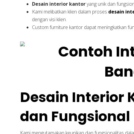
Desain interior kantor
yang unik dan fungsion
Kami melibatkan klien dalam proses
desain int
dengan visi klien.
Custom furniture kantor dapat meningkatkan fun
Desain Interior
dan Fungsional
Kami mengutamakan keunikan dan fungsionalitas dalam 