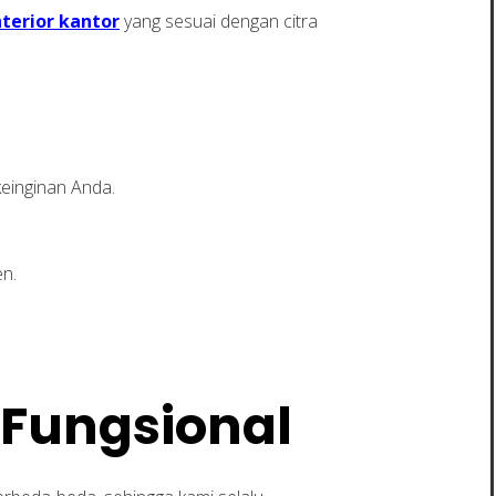
nterior kantor
yang sesuai dengan citra
einginan Anda.
en.
 Fungsional