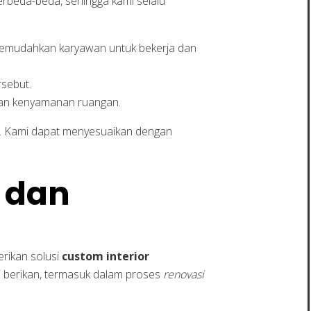
berbeda-beda, sehingga kami selalu
 memudahkan karyawan untuk bekerja dan
rsebut.
tkan kenyamanan ruangan.
or. Kami dapat menyesuaikan dengan
l dan
rikan solusi
custom interior
 berikan, termasuk dalam proses
renovasi