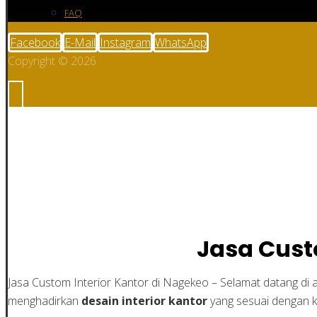
FAQ
Facebook
E-Mail
Instagram
WhatsApp
Copyright © 2026
Jasa Custom Interio
Jasa Cust
Jasa Custom Interior Kantor di Nagekeo – Selamat datang di a
menghadirkan
desain interior kantor
yang sesuai dengan 