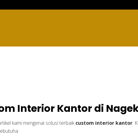
r Kantor di Nagekeo
om Interior Kantor di Nage
rtikel kami mengenai solusi terbaik
custom interior kantor
. 
kebutuha