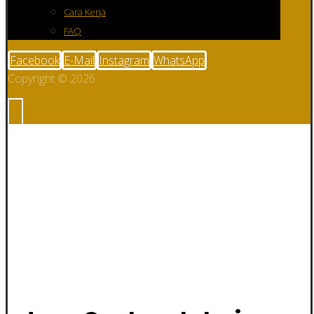
Cara Kerja
FAQ
Facebook
E-Mail
Instagram
WhatsApp
Copyright © 2026
Jasa Custom
Interior Kantor di
Ogan Komering
Ilir