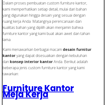
Dalam proses pembuatan custom furniture kantor,
kami memperhatikan setiap detail, mulai dari bahan
yang digunakan hingga desain yang sesuai dengan
ruang kerja Anda. Matangnya perencanaan dan
kualitas bahan yang dipilih akan menjamin bahwa
furniture kantor yang kami buat akan awet dan tahan
lama.
Kami menawarkan berbagai macam
desain furnitur
kantor
yang dapat disesuaikan dengan kebutuhan
dan
konsep interior kantor
Anda. Berikut adalah
beberapa jenis custom furniture kantor yang kami
tawarkan:
Furniture Kantor
Meja Kerja