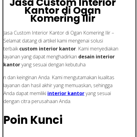
Jasa Custom Interior
Kantor di Ogan
Komering Ilir
Jasa Custom Interior Kantor di Ogan Komering Ilir –
Selamat datang di artikel kami mengenai solusi
terbaik
custom interior kantor
. Kami menyediakan
layanan yang dapat menghadirkan
desain interior
kantor
yang sesuai dengan kebutuha
n dan keinginan Anda. Kami mengutamakan kualitas
layanan dan hasil akhir yang memuaskan, sehingga
Anda dapat memiliki
interior kantor
yang sesuai
dengan citra perusahaan Anda.
Poin Kunci