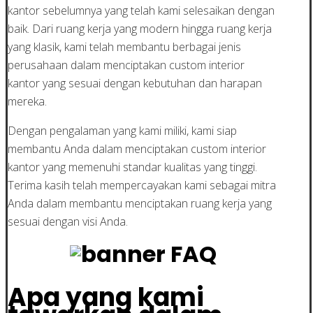
kantor sebelumnya yang telah kami selesaikan dengan
baik. Dari ruang kerja yang modern hingga ruang kerja
yang klasik, kami telah membantu berbagai jenis
perusahaan dalam menciptakan custom interior
kantor yang sesuai dengan kebutuhan dan harapan
mereka.
Dengan pengalaman yang kami miliki, kami siap
membantu Anda dalam menciptakan custom interior
kantor yang memenuhi standar kualitas yang tinggi.
Terima kasih telah mempercayakan kami sebagai mitra
Anda dalam membantu menciptakan ruang kerja yang
sesuai dengan visi Anda.
Apa yang kami