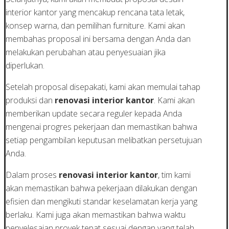
interior kantor yang mencakup rencana tata letak,
konsep warna, dan pemilihan furniture. Kami akan
membahas proposal ini bersama dengan Anda dan
melakukan perubahan atau penyesuaian jika
diperlukan.
Setelah proposal disepakati, kami akan memulai tahap
produksi dan
renovasi interior kantor
. Kami akan
memberikan update secara reguler kepada Anda
mengenai progres pekerjaan dan memastikan bahwa
setiap pengambilan keputusan melibatkan persetujuan
Anda.
Dalam proses
renovasi interior kantor
, tim kami
akan memastikan bahwa pekerjaan dilakukan dengan
efisien dan mengikuti standar keselamatan kerja yang
berlaku. Kami juga akan memastikan bahwa waktu
penyelesaian proyek tepat sesuai dengan yang telah