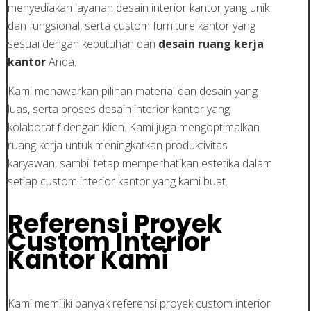
menyediakan layanan desain interior kantor yang unik
dan fungsional, serta custom furniture kantor yang
sesuai dengan kebutuhan dan
desain ruang kerja
kantor
Anda.
Kami menawarkan pilihan material dan desain yang
luas, serta proses desain interior kantor yang
kolaboratif dengan klien. Kami juga mengoptimalkan
ruang kerja untuk meningkatkan produktivitas
karyawan, sambil tetap memperhatikan estetika dalam
setiap custom interior kantor yang kami buat.
Referensi Proyek
Custom Interior
Kantor Kami
Kami memiliki banyak referensi proyek custom interior