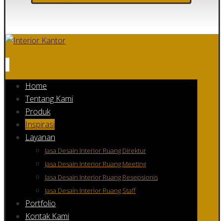
Home
Tentang Kami
Produk
Inspirasi
Layanan
Jasa Desain Interior Ruang Direktur
Jasa Desain Interior Ruang Meeting
Jasa Desain Interior Ruang Resepsionis
Jasa Desain Interior Ruang Staff
Portfolio
Kontak Kami