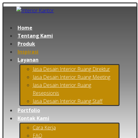
Home
Tentang Kami
Produk
Inspirasi
Layanan
Jasa Desain Interior Ruang Direktur
Jasa Desain Interior Ruang Meeting
Jasa Desain Interior Ruang
Resepsionis
Jasa Desain Interior Ruang Staff
Portfolio
Kontak Kami
Cara Kerja
FAQ