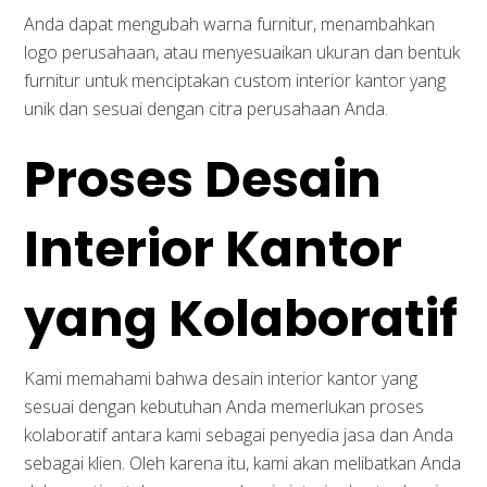
Anda dapat mengubah warna furnitur, menambahkan
logo perusahaan, atau menyesuaikan ukuran dan bentuk
furnitur untuk menciptakan custom interior kantor yang
unik dan sesuai dengan citra perusahaan Anda.
Proses Desain
Interior Kantor
yang Kolaboratif
Kami memahami bahwa desain interior kantor yang
sesuai dengan kebutuhan Anda memerlukan proses
kolaboratif antara kami sebagai penyedia jasa dan Anda
sebagai klien. Oleh karena itu, kami akan melibatkan Anda