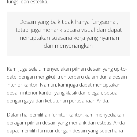
fungsi dan estetika.
Desain yang baik tidak hanya fungsional,
tetapi juga menarik secara visual dan dapat
menciptakan suasana kerja yang nyaman
dan menyenangkan.
Kami juga selalu menyediakan pilihan desain yang up-to-
date, dengan mengikuti tren terbaru dalam dunia desain
interior kantor. Namun, kami juga dapat menciptakan
desain interior kantor yang klasik dan elegan, sesuai
dengan gaya dan kebutuhan perusahaan Anda.
Dalam hal pemilihan furnitur kantor, kami menyediakan
beragam pilihan desain yang menarik dan estetis. Anda
dapat memilih furnitur dengan desain yang sederhana