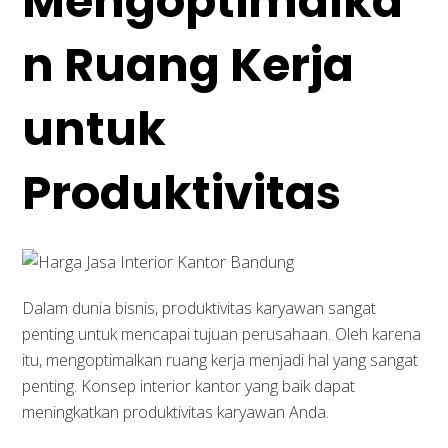
Mengoptimalka
n Ruang Kerja
untuk
Produktivitas
Dalam dunia bisnis, produktivitas karyawan sangat
penting untuk mencapai tujuan perusahaan. Oleh karena
itu, mengoptimalkan ruang kerja menjadi hal yang sangat
penting. Konsep interior kantor yang baik dapat
meningkatkan produktivitas karyawan Anda.