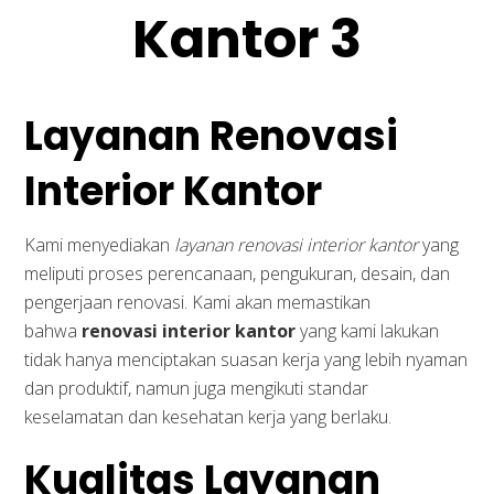
Layanan Renovasi
Interior Kantor
Kami menyediakan
layanan renovasi interior kantor
yang
meliputi proses perencanaan, pengukuran, desain, dan
pengerjaan renovasi. Kami akan memastikan
bahwa
renovasi interior kantor
yang kami lakukan
tidak hanya menciptakan suasan kerja yang lebih nyaman
dan produktif, namun juga mengikuti standar
keselamatan dan kesehatan kerja yang berlaku.
Kualitas Layanan