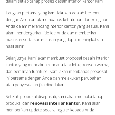
dalam setiap tahap proses desain interior kantor kami.
Langkah pertama yang kami lakukan adalah bertemu
dengan Anda untuk membahas kebutuhan dan keinginan
Anda dalam merancang interior kantor yang sesuai. Kami
akan mendengarkan ide-ide Anda dan memberikan
masukan serta saran-saran yang dapat meningkatkan
hasil akhir.
Selanjutnya, kami akan membuat proposal desain interior
kantor yang mencakup rencana tata letak, konsep warna,
dan pemilihan furniture. Kami akan membahas proposal
ini bersama dengan Anda dan melakukan perubahan
atau penyesuaian jika diperlukan.
Setelah proposal disepakati, kami akan memulai tahap
produksi dan
renovasi interior kantor
. Kami akan
memberikan update secara reguler kepada Anda