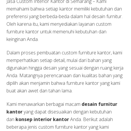
Jasa Custom Interior Kantor di Semarang – Kami
memahami bahwa setiap kantor memiliki kebutuhan dan
preferensi yang berbeda-beda dalam hal desain furnitur.
Oleh karena itu, kami menyediakan layanan custom
furniture kantor untuk memenuhi kebutuhan dan
keinginan Anda.
Dalam proses pembuatan custom furniture kantor, kami
memperhatikan setiap detail, mulai dari bahan yang
digunakan hingga desain yang sesuai dengan ruang kerja
Anda. Matangnya perencanaan dan kualitas bahan yang
dipilih akan menjamin bahwa furniture kantor yang kami
buat akan awet dan tahan lama.
Kami menawarkan berbagai macam
desain furnitur
kantor
yang dapat disesuaikan dengan kebutuhan
dan
konsep interior kantor
Anda. Berikut adalah
beberapa jenis custom furniture kantor yang kami