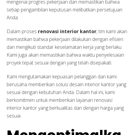
mengenai progres pekerjaan dan memastikan bahwa
setiap pengambilan keputusan melibatkan persetujuan
Anda.
Dalam proses
renovasi interior kantor
, tim kami akan
memastikan bahwa pekerjaan dilakukan dengan efisien
dan mengikuti standar keselamatan kerja yang berlaku.
Kami juga akan memastikan bahwa waktu penyelesaian
proyek tepat sesuai dengan yang telah disepakati.
Kami mengutamakan kepuasan pelanggan dan kami
berusaha memberikan solusi desain interior kantor yang
sesuai dengan kebutuhan Anda. Dalam hal ini, kami
berkomitmen untuk memberikan layanan renovasi
interior kantor yang berkualitas dan dengan harga yang
sesuai.