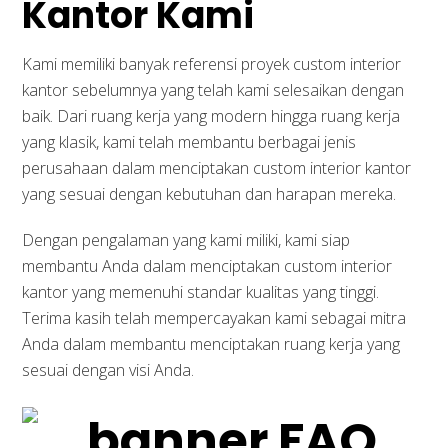
Kantor Kami
Kami memiliki banyak referensi proyek custom interior
kantor sebelumnya yang telah kami selesaikan dengan
baik. Dari ruang kerja yang modern hingga ruang kerja
yang klasik, kami telah membantu berbagai jenis
perusahaan dalam menciptakan custom interior kantor
yang sesuai dengan kebutuhan dan harapan mereka.
Dengan pengalaman yang kami miliki, kami siap
membantu Anda dalam menciptakan custom interior
kantor yang memenuhi standar kualitas yang tinggi.
Terima kasih telah mempercayakan kami sebagai mitra
Anda dalam membantu menciptakan ruang kerja yang
sesuai dengan visi Anda.