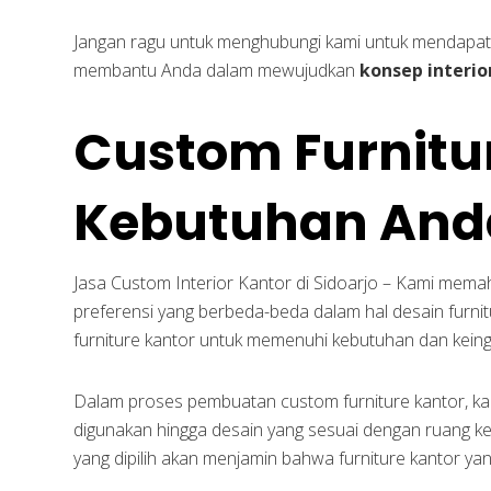
Jangan ragu untuk menghubungi kami untuk mendapatka
membantu Anda dalam mewujudkan
konsep interio
Custom Furnitu
Kebutuhan And
Jasa Custom Interior Kantor di Sidoarjo – Kami mema
preferensi yang berbeda-beda dalam hal desain furnit
furniture kantor untuk memenuhi kebutuhan dan kein
Dalam proses pembuatan custom furniture kantor, kam
digunakan hingga desain yang sesuai dengan ruang k
yang dipilih akan menjamin bahwa furniture kantor ya