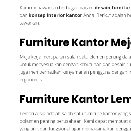
Kami menawarkan berbagai macam
desain furnitur
dan
konsep interior kantor
Anda. Berikut adalah b
tawarkan:
Furniture Kantor Mej
Meja kerja merupakan salah satu elemen penting dala
untuk menyesuaikan dengan kebutuhan dan desain ruan
juga memperhatikan kenyamanan pengguna dengan me
ergonomis.
Furniture Kantor Lem
Lemari arsip adalah salah satu furniture kantor yan
dokumen penting perusahaan. Kami dapat membuat cus
yang unik dan fungsional agar memaksimalkan penggu