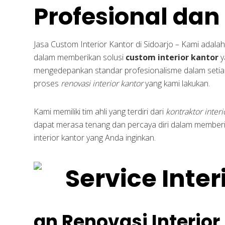
Profesional dan
Jasa Custom Interior Kantor di Sidoarjo – Kami adala
dalam memberikan solusi
custom interior kantor
y
mengedepankan standar profesionalisme dalam setiap
proses
renovasi interior kantor
yang kami lakukan.
Kami memiliki tim ahli yang terdiri dari
kontraktor interi
dapat merasa tenang dan percaya diri dalam member
interior kantor yang Anda inginkan.
an Renovasi Interior