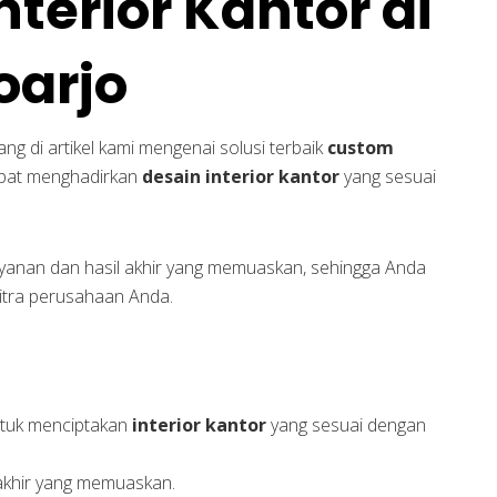
terior Kantor di
oarjo
ng di artikel kami mengenai solusi terbaik
custom
apat menghadirkan
desain interior kantor
yang sesuai
ayanan dan hasil akhir yang memuaskan, sehingga Anda
itra perusahaan Anda.
ntuk menciptakan
interior kantor
yang sesuai dengan
akhir yang memuaskan.