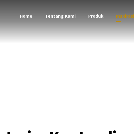
Home
Tentang Kami
Produk
Inspiras
om Interior Kantor d