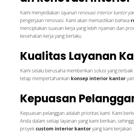
Kami menyediakan
layanan renovasi interior kantor
yan
pengerjaan renovasi. Kami akan memastikan bahwa
r
menciptakan suasan kerja yang lebih nyaman dan prod
kesehatan kerja yang berlaku.
Kualitas Layanan K
Kami selalu berusaha memberikan solusi yang terbaik 
tetap mempertahankan
konsep interior kantor
yan
Kepuasan Pelangga
Kepuasan pelanggan adalah prioritas kami. Kami be
Anda dalam setiap layanan yang kami berikan, sehing
proyek
custom interior kantor
yang kami kerjakan.