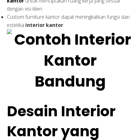
kantor
untuk menciptakan ruang kerja yang sesuai
dengan visi klien.
Custom furniture kantor dapat meningkatkan fungsi dan
estetika
interior kantor
.
Desain Interior
Kantor yang