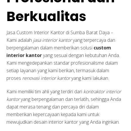
Berkualitas
Jasa Custom Interior Kantor di Sumba Barat Daya –
Kami adalah
jasa interior kantor
yang terpercaya dan
berpengalaman dalam memberikan solusi
custom
interior kantor
yang sesuai dengan kebutuhan Anda.
Kami mengedepankan standar profesionalisme dalam
setiap layanan yang kami berikan, termasuk dalam
proses
renovasi interior kantor
yang kami lakukan.
Kami memiliki tim ahli yang terdiri dari
kontraktor interior
kantor
yang berpengalaman dan terlatih, sehingga Anda
dapat merasa tenang dan percaya diri dalam
memberikan kepercayaan kepada kami untuk
mewujudkan desain interior kantor yang Anda inginkan.