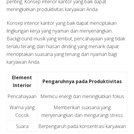
penting. Konsep interior kantor yang baik dapat
meningkatkan produktivitas karyawan Anda.
Konsep interior kantor yang baik dapat menciptakan
lingkungan kerja yang nyaman dan menyenangkan.
Background musik yang lembut, pencahayaan yang tidak
terlalu terang, dan hiasan dinding yang menarik dapat
menciptakan suasana yang tenang dan nyaman bagi
karyawan Anda.
Element
Pengaruhnya pada Produktivitas
Interior
Pencahayaan
Memicu energi dan meningkatkan fokus
Warna yang
Memberikan suasana yang
Cocok
menyenangkan dan mengurangi stress
Suara
Berpengaruh pada konsentrasi karyawan