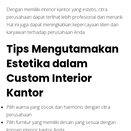
Dengan memiliki interior kantor yang estetis, citra
perusahaan dapat terlihat lebih profesional dan menarik.
Hal ini juga dapat meningkatkan kepercayaan klien dan
karyawan terhadap perusahaan Anda.
Tips Mengutamakan
Estetika dalam
Custom Interior
Kantor
Pilih warna yang cocok dan harmonis dengan citra
perusahaan.
Pilih furnitur yang memiliki desain yang sesuai dengan
konsep interior kantor Anda.