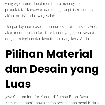
yang ergonomis dapat membantu meningkatkan
produktivitas karyawan dan mengurangi risiko cedera
akibat posisi duduk yang salah.
Dengan layanan custom furniture kantor dari kami, Anda
akan mendapatkan furniture kantor yang tepat sesuai
dengan keinginan dan kebutuhan ruang kerja Anda.
Pilihan Material
dan Desain yang
Luas
Jasa Custom Interior Kantor di Sumba Barat Daya –
Kami memahami bahwa setiap perusahaan memiliki citra