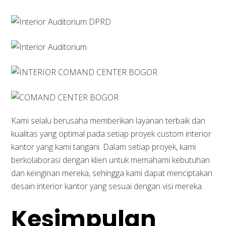
Kami selalu berusaha memberikan layanan terbaik dan
kualitas yang optimal pada setiap proyek custom interior
kantor yang kami tangani. Dalam setiap proyek, kami
berkolaborasi dengan klien untuk memahami kebutuhan
dan keinginan mereka, sehingga kami dapat menciptakan
desain interior kantor yang sesuai dengan visi mereka.
Kesimpulan