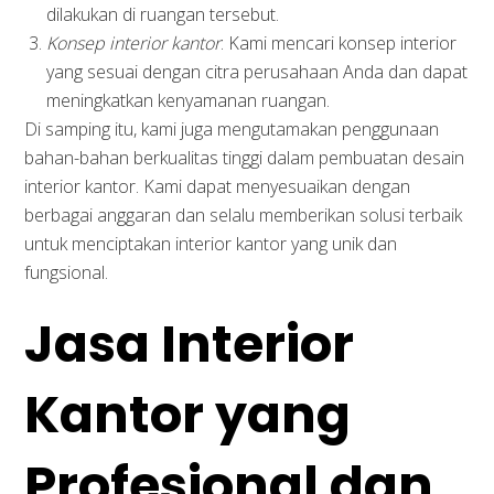
dilakukan di ruangan tersebut.
Konsep interior kantor
: Kami mencari konsep interior
yang sesuai dengan citra perusahaan Anda dan dapat
meningkatkan kenyamanan ruangan.
Di samping itu, kami juga mengutamakan penggunaan
bahan-bahan berkualitas tinggi dalam pembuatan desain
interior kantor. Kami dapat menyesuaikan dengan
berbagai anggaran dan selalu memberikan solusi terbaik
untuk menciptakan interior kantor yang unik dan
fungsional.
Jasa Interior
Kantor yang
Profesional dan