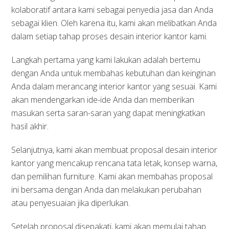
kolaboratif antara kami sebagai penyedia jasa dan Anda
sebagai klien. Oleh karena itu, kami akan melibatkan Anda
dalam setiap tahap proses desain interior kantor kami.
Langkah pertama yang kami lakukan adalah bertemu
dengan Anda untuk membahas kebutuhan dan keinginan
Anda dalam merancang interior kantor yang sesuai. Kami
akan mendengarkan ide-ide Anda dan memberikan
masukan serta saran-saran yang dapat meningkatkan
hasil akhir.
Selanjutnya, kami akan membuat proposal desain interior
kantor yang mencakup rencana tata letak, konsep warna,
dan pemilihan furniture. Kami akan membahas proposal
ini bersama dengan Anda dan melakukan perubahan
atau penyesuaian jika diperlukan.
Setelah proposal disepakati, kami akan memulai tahap