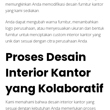
memungkinkan Anda memodifikasi desain furnitur kantor
yang kami sediakan.
Anda dapat mengubah warna furnitur, menambahkan
logo perusahaan, atau menyesuaikan ukuran dan bentuk
furnitur untuk menciptakan custom interior kantor yang
unik dan sesuai dengan citra perusahaan Anda.
Proses Desain
Interior Kantor
yang Kolaboratif
Kami memahami bahwa desain interior kantor yang
sesuai dengan kebutuhan Anda memerlukan proses