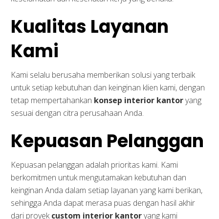
Kualitas Layanan
Kami
Kami selalu berusaha memberikan solusi yang terbaik
untuk setiap kebutuhan dan keinginan klien kami, dengan
tetap mempertahankan
konsep interior kantor
yang
sesuai dengan citra perusahaan Anda.
Kepuasan Pelanggan
Kepuasan pelanggan adalah prioritas kami. Kami
berkomitmen untuk mengutamakan kebutuhan dan
keinginan Anda dalam setiap layanan yang kami berikan,
sehingga Anda dapat merasa puas dengan hasil akhir
dari proyek
custom interior kantor
yang kami