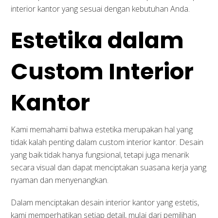
interior kantor yang sesuai dengan kebutuhan Anda.
Estetika dalam
Custom Interior
Kantor
Kami memahami bahwa estetika merupakan hal yang
tidak kalah penting dalam custom interior kantor. Desain
yang baik tidak hanya fungsional, tetapi juga menarik
secara visual dan dapat menciptakan suasana kerja yang
nyaman dan menyenangkan.
Dalam menciptakan desain interior kantor yang estetis,
kami memperhatikan setiap detail, mulai dari pemilihan