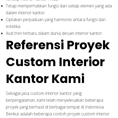
Tetap memperhatikan fungsi dari setiap elemen yang ada
dalam interior kantor.
Ciptakan perpaduan yang harmonis antara fungsi dan
estetika.
Ikuti tren terbaru dalam dunia desain interior kantor.
Referensi Proyek
Custom Interior
Kantor Kami
Sebagai jasa custom interior kantor yang
berpengalaman, kami telah menyelesaikan beberapa
proyek yang berhasil di berbagai tempat di Indonesia.
Berikut adalah beberapa contoh proyek custom interior