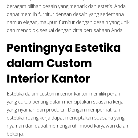
beragam pilihan desain yang menarik dan estetis. Anda
dapat memilih furnitur dengan desain yang sederhana
namun elegan, maupun furnitur dengan desain yang unik
dan mencolok, sesuai dengan citra perusahaan Anda.
Pentingnya Estetika
dalam Custom
Interior Kantor
Estetika dalam custom interior kantor memiliki peran
yang cukup penting dalam menciptakan suasana kerja
yang nyaman dan produktif. Dengan memperhatikan
estetika, ruang kerja dapat menciptakan suasana yang
nyaman dan dapat memengaruhi mood karyawan dalam
bekerja.