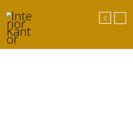
Jasa Custom
Interior Kantor di
Sumba Barat Daya