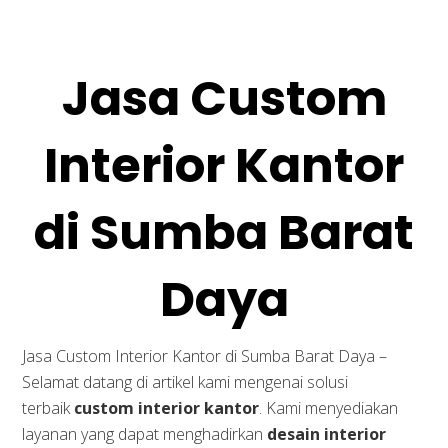
Jasa Custom
Interior Kantor
di Sumba Barat
Daya
Jasa Custom Interior Kantor di Sumba Barat Daya –
Selamat datang di artikel kami mengenai solusi
terbaik
custom interior kantor
. Kami menyediakan
layanan yang dapat menghadirkan
desain interior