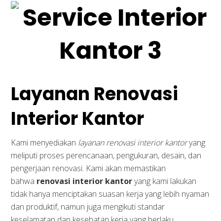
Layanan Renovasi
Interior Kantor
Kami menyediakan
layanan renovasi interior kantor
yang
meliputi proses perencanaan, pengukuran, desain, dan
pengerjaan renovasi. Kami akan memastikan
bahwa
renovasi interior kantor
yang kami lakukan
tidak hanya menciptakan suasan kerja yang lebih nyaman
dan produktif, namun juga mengikuti standar
keselamatan dan kesehatan kerja yang berlaku.