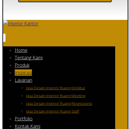
Home
Tentang Kami
Produk
Inspirasi
Layanan
Jasa Desain Interior Ruang Direktur
Jasa Desain Interior Ruang Meeting
Jasa Desain Interior Ruang Resepsionis
Jasa Desain Interior Ruang Staff
Portfolio
Kontak Kami