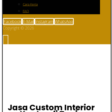
Cara Kerja
FAQ
Facebook
E-Mail
Instagram
WhatsApp
Copyright © 2026
Jasa Custom
Interior Kantor di
Tapin
Jasa Custom Interior