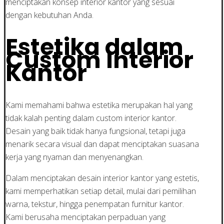
menciptakan konsep interior kantor yang sesuai
dengan kebutuhan Anda.
Estetika dalam
Custom Interior
Kantor
Kami memahami bahwa estetika merupakan hal yang
tidak kalah penting dalam custom interior kantor.
Desain yang baik tidak hanya fungsional, tetapi juga
menarik secara visual dan dapat menciptakan suasana
kerja yang nyaman dan menyenangkan.
Dalam menciptakan desain interior kantor yang estetis,
kami memperhatikan setiap detail, mulai dari pemilihan
warna, tekstur, hingga penempatan furnitur kantor.
Kami berusaha menciptakan perpaduan yang