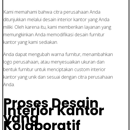
Kami memahami bahwa citra perusahaan Anda
ditunjukkan melalui desain interior kantor yang Anda
miliki. Oleh karena itu, kami memberikan layanan yang
memungkinkan Anda memodifikasi desain furnitur
kantor yang kami sediakan.
Anda dapat mengubah warna furnitur, menambahkan
logo perusahaan, atau menyesuaikan ukuran dan
bentuk furnitur untuk menciptakan custom interior
kantor yang unik dan sesuai dengan citra perusahaan
Anda.
Proses Desain
Interior Kantor
yang
Kolaboratif