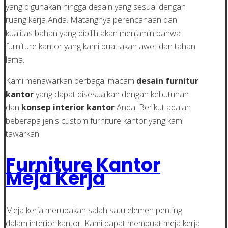
yang digunakan hingga desain yang sesuai dengan
ruang kerja Anda. Matangnya perencanaan dan
kualitas bahan yang dipilih akan menjamin bahwa
furniture kantor yang kami buat akan awet dan tahan
lama.
Kami menawarkan berbagai macam
desain furnitur
kantor
yang dapat disesuaikan dengan kebutuhan
dan
konsep interior kantor
Anda. Berikut adalah
beberapa jenis custom furniture kantor yang kami
tawarkan:
Furniture Kantor
Meja Kerja
Meja kerja merupakan salah satu elemen penting
dalam interior kantor. Kami dapat membuat meja kerja