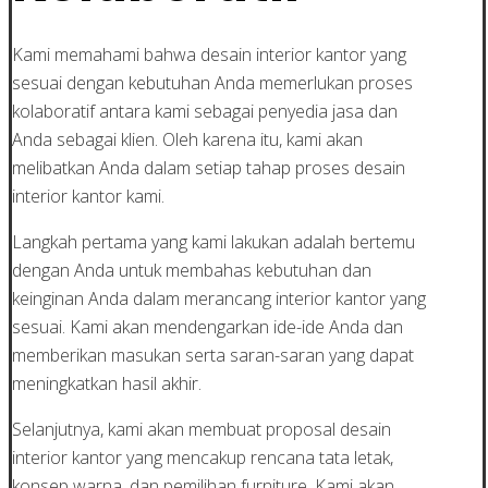
Kami memahami bahwa desain interior kantor yang
sesuai dengan kebutuhan Anda memerlukan proses
kolaboratif antara kami sebagai penyedia jasa dan
Anda sebagai klien. Oleh karena itu, kami akan
melibatkan Anda dalam setiap tahap proses desain
interior kantor kami.
Langkah pertama yang kami lakukan adalah bertemu
dengan Anda untuk membahas kebutuhan dan
keinginan Anda dalam merancang interior kantor yang
sesuai. Kami akan mendengarkan ide-ide Anda dan
memberikan masukan serta saran-saran yang dapat
meningkatkan hasil akhir.
Selanjutnya, kami akan membuat proposal desain
interior kantor yang mencakup rencana tata letak,
konsep warna, dan pemilihan furniture. Kami akan