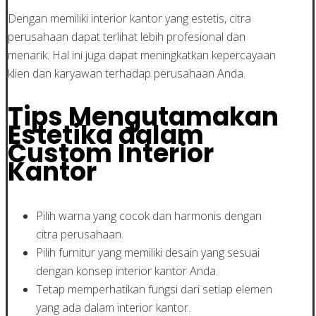
Dengan memiliki interior kantor yang estetis, citra
perusahaan dapat terlihat lebih profesional dan
menarik. Hal ini juga dapat meningkatkan kepercayaan
klien dan karyawan terhadap perusahaan Anda.
Tips Mengutamakan
Estetika dalam
Custom Interior
Kantor
Pilih warna yang cocok dan harmonis dengan
citra perusahaan.
Pilih furnitur yang memiliki desain yang sesuai
dengan konsep interior kantor Anda.
Tetap memperhatikan fungsi dari setiap elemen
yang ada dalam interior kantor.