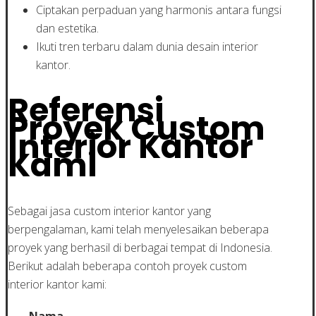
Ciptakan perpaduan yang harmonis antara fungsi
dan estetika.
Ikuti tren terbaru dalam dunia desain interior
kantor.
Referensi
Proyek Custom
Interior Kantor
Kami
Sebagai jasa custom interior kantor yang
berpengalaman, kami telah menyelesaikan beberapa
proyek yang berhasil di berbagai tempat di Indonesia.
Berikut adalah beberapa contoh proyek custom
interior kantor kami:
Nama