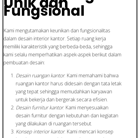
Unik dan
Fungsional
Kami mengutamakan keunikan dan fungsionalitas
dalam desain interior kantor. Setiap ruang kerja
memiliki karakteristik yang berbeda-beda, sehingga
kami selalu memperhatikan aspek-aspek berikut dalam
pembuatan desain:
Desain ruangan kantor
: Kami memahami bahwa
ruangan kantor harus didesain dengan tata letak
yang tepat sehingga memudahkan karyawan
untuk bekerja dan bergerak secara efisien.
Desain furnitur kantor
: Kami menyesuaikan
desain furnitur dengan kebutuhan dan kegiatan
yang dilakukan di ruangan tersebut.
Konsep interior kantor
: Kami mencari konsep