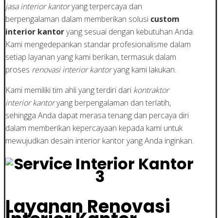
jasa interior kantor
yang terpercaya dan
berpengalaman dalam memberikan solusi
custom
interior kantor
yang sesuai dengan kebutuhan Anda.
Kami mengedepankan standar profesionalisme dalam
setiap layanan yang kami berikan, termasuk dalam
proses
renovasi interior kantor
yang kami lakukan.
Kami memiliki tim ahli yang terdiri dari
kontraktor
interior kantor
yang berpengalaman dan terlatih,
sehingga Anda dapat merasa tenang dan percaya diri
dalam memberikan kepercayaan kepada kami untuk
mewujudkan desain interior kantor yang Anda inginkan.
Layanan Renovasi