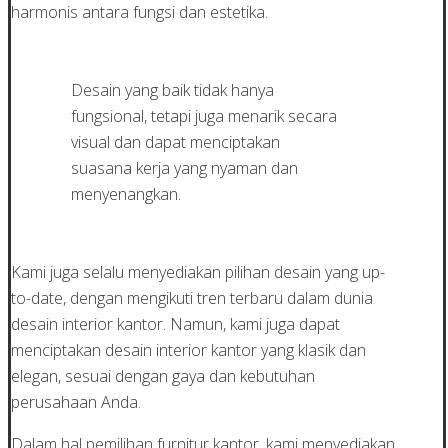
harmonis antara fungsi dan estetika.
Desain yang baik tidak hanya
fungsional, tetapi juga menarik secara
visual dan dapat menciptakan
suasana kerja yang nyaman dan
menyenangkan.
Kami juga selalu menyediakan pilihan desain yang up-
to-date, dengan mengikuti tren terbaru dalam dunia
desain interior kantor. Namun, kami juga dapat
menciptakan desain interior kantor yang klasik dan
elegan, sesuai dengan gaya dan kebutuhan
perusahaan Anda.
Dalam hal pemilihan furnitur kantor, kami menyediakan