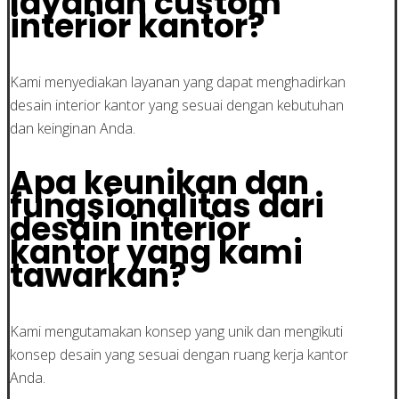
layanan custom
interior kantor?
Kami menyediakan layanan yang dapat menghadirkan
desain interior kantor yang sesuai dengan kebutuhan
dan keinginan Anda.
Apa keunikan dan
fungsionalitas dari
desain interior
kantor yang kami
tawarkan?
Kami mengutamakan konsep yang unik dan mengikuti
konsep desain yang sesuai dengan ruang kerja kantor
Anda.