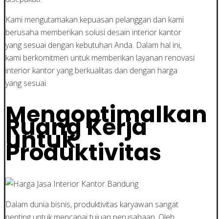
Kami mengutamakan kepuasan pelanggan dan kami
berusaha memberikan solusi desain interior kantor
yang sesuai dengan kebutuhan Anda. Dalam hal ini,
kami berkomitmen untuk memberikan layanan renovasi
interior kantor yang berkualitas dan dengan harga
yang sesuai.
Mengoptimalkan
Ruang Kerja
untuk
Produktivitas
Dalam dunia bisnis, produktivitas karyawan sangat
penting untuk mencapai tujuan perusahaan. Oleh