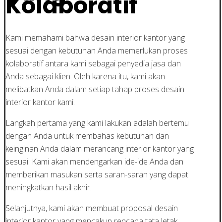
Kolaboratif
Kami memahami bahwa desain interior kantor yang
sesuai dengan kebutuhan Anda memerlukan proses
kolaboratif antara kami sebagai penyedia jasa dan
Anda sebagai klien. Oleh karena itu, kami akan
melibatkan Anda dalam setiap tahap proses desain
interior kantor kami.
Langkah pertama yang kami lakukan adalah bertemu
dengan Anda untuk membahas kebutuhan dan
keinginan Anda dalam merancang interior kantor yang
sesuai. Kami akan mendengarkan ide-ide Anda dan
memberikan masukan serta saran-saran yang dapat
meningkatkan hasil akhir.
Selanjutnya, kami akan membuat proposal desain
interior kantor yang mencakup rencana tata letak,