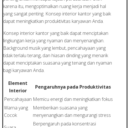
karena itu, mengoptimalkan ruang kerja menjadi hal
yang sangat penting. Konsep interior kantor yang baik
dapat meningkatkan produktivitas karyawan Anda.
Konsep interior kantor yang baik dapat menciptakan
lingkungan kerja yang nyaman dan menyenangkan.
Background musik yang lembut, pencahayaan yang
tidak terlalu terang, dan hiasan dinding yang menarik
dapat menciptakan suasana yang tenang dan nyaman
bagi karyawan Anda.
Element
Pengaruhnya pada Produktivitas
Interior
Pencahayaan
Memicu energi dan meningkatkan fokus
Warna yang
Memberikan suasana yang
Cocok
menyenangkan dan mengurangi stress
Berpengaruh pada konsentrasi
Suara