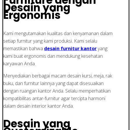
Furniture dengan
Desain yang
Ergonomis
Kami mengutamakan kualitas dan kenyamanan dalam
setiap furnitur yang kami produksi. Kami selalu
memastikan bahwa
desain furnitur kantor
yang
kami buat ergonomis dan mendukung kesehatan
karyawan Anda.
Menyediakan berbagai macam desain kursi, meja, rak
buku, dan furnitur lainnya yang dapat disesuaikan
dengan ruangan kantor Anda. Selalu memperhatikan
kompatibilitas antar-furnitur agar tercipta harmoni
dalam desain interior kantor Anda.
Desain yang