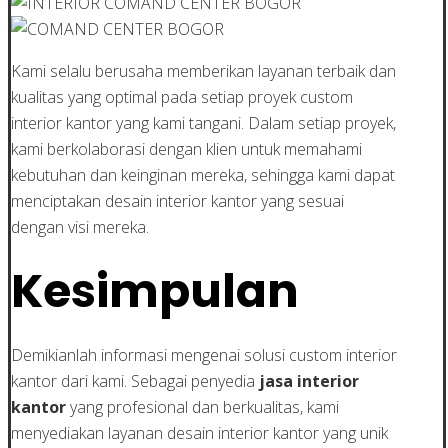
Kami selalu berusaha memberikan layanan terbaik dan
kualitas yang optimal pada setiap proyek custom
interior kantor yang kami tangani. Dalam setiap proyek,
kami berkolaborasi dengan klien untuk memahami
kebutuhan dan keinginan mereka, sehingga kami dapat
menciptakan desain interior kantor yang sesuai
dengan visi mereka.
Kesimpulan
Demikianlah informasi mengenai solusi custom interior
kantor dari kami. Sebagai penyedia
jasa interior
kantor
yang profesional dan berkualitas, kami
menyediakan layanan desain interior kantor yang unik