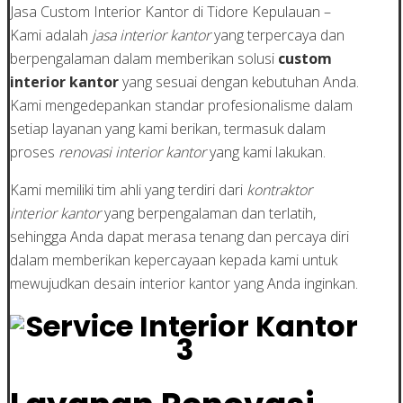
Jasa Custom Interior Kantor di Tidore Kepulauan –
Kami adalah
jasa interior kantor
yang terpercaya dan
berpengalaman dalam memberikan solusi
custom
interior kantor
yang sesuai dengan kebutuhan Anda.
Kami mengedepankan standar profesionalisme dalam
setiap layanan yang kami berikan, termasuk dalam
proses
renovasi interior kantor
yang kami lakukan.
Kami memiliki tim ahli yang terdiri dari
kontraktor
interior kantor
yang berpengalaman dan terlatih,
sehingga Anda dapat merasa tenang dan percaya diri
dalam memberikan kepercayaan kepada kami untuk
mewujudkan desain interior kantor yang Anda inginkan.