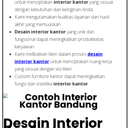
untuk menciptakan
interior kantor
yang sesuai
dengan kebutuhan dan keinginan Anda.
Kami mengutamakan kualitas layanan dan hasil
akhir yang memuaskan.
Desain interior kantor
yang unik dan
fungsional dapat meningkatkan produktivitas
karyawan.
Kami melibatkan klien dalam proses
desain
interior kantor
untuk menciptakan ruang kerja
yang sesuai dengan visi klien.
Custom furniture kantor dapat meningkatkan
fungsi dan estetika
interior kantor
.
Desain Interior