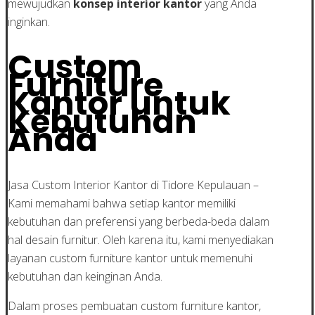
mewujudkan
konsep interior kantor
yang Anda
inginkan.
Custom
Furniture
Kantor untuk
Kebutuhan
Anda
Jasa Custom Interior Kantor di Tidore Kepulauan –
Kami memahami bahwa setiap kantor memiliki
kebutuhan dan preferensi yang berbeda-beda dalam
hal desain furnitur. Oleh karena itu, kami menyediakan
layanan custom furniture kantor untuk memenuhi
kebutuhan dan keinginan Anda.
Dalam proses pembuatan custom furniture kantor,