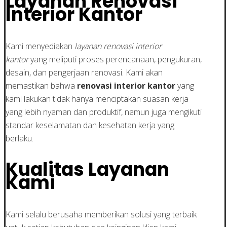
Layanan Renovasi
Interior Kantor
Kami menyediakan
layanan renovasi interior
kantor
yang meliputi proses perencanaan, pengukuran,
desain, dan pengerjaan renovasi. Kami akan
memastikan bahwa
renovasi interior kantor
yang
kami lakukan tidak hanya menciptakan suasan kerja
yang lebih nyaman dan produktif, namun juga mengikuti
standar keselamatan dan kesehatan kerja yang
berlaku.
Kualitas Layanan
Kami
Kami selalu berusaha memberikan solusi yang terbaik