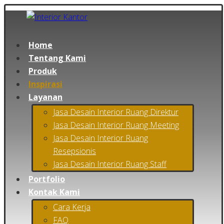
Home
Tentang Kami
Produk
Inspirasi
Layanan
Jasa Desain Interior Ruang Direktur
Jasa Desain Interior Ruang Meeting
Jasa Desain Interior Ruang
Resepsionis
Jasa Desain Interior Ruang Staff
Portfolio
Kontak Kami
Cara Kerja
FAQ