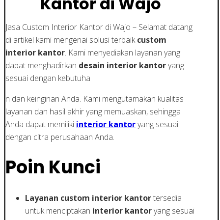
Kantor di Wajo
Jasa Custom Interior Kantor di Wajo – Selamat datang
di artikel kami mengenai solusi terbaik
custom
interior kantor
. Kami menyediakan layanan yang
dapat menghadirkan
desain interior kantor
yang
sesuai dengan kebutuha
n dan keinginan Anda. Kami mengutamakan kualitas
layanan dan hasil akhir yang memuaskan, sehingga
Anda dapat memiliki
interior kantor
yang sesuai
dengan citra perusahaan Anda.
Poin Kunci
Layanan custom interior kantor
tersedia
untuk menciptakan
interior kantor
yang sesuai