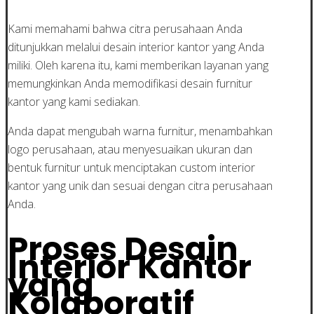
Kami memahami bahwa citra perusahaan Anda
ditunjukkan melalui desain interior kantor yang Anda
miliki. Oleh karena itu, kami memberikan layanan yang
memungkinkan Anda memodifikasi desain furnitur
kantor yang kami sediakan.
Anda dapat mengubah warna furnitur, menambahkan
logo perusahaan, atau menyesuaikan ukuran dan
bentuk furnitur untuk menciptakan custom interior
kantor yang unik dan sesuai dengan citra perusahaan
Anda.
Proses Desain
Interior Kantor
yang
Kolaboratif