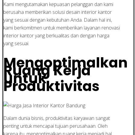
Kami mengutamakan kepuasan pelanggan dan kami
berusaha memberikan solusi desain interior kantor
yang sesuai dengan kebutuhan Anda. Dalam hal ini,
kami berkomitmen untuk memberikan layanan renovasi
interior kantor yang berkualitas dan dengan harga
yang sesuai.
Mengoptimalkan
Ruang Kerja
untuk
Produktivitas
Dalam dunia bisnis, produktivitas karyawan sangat
penting untuk mencapai tujuan perusahaan. Oleh
karena itu, mengoptimalkan ruang kerja menjadi hal