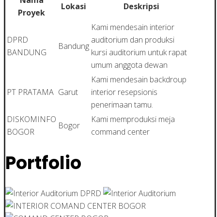
Lokasi
Deskripsi
Proyek
Kami mendesain interior
DPRD
auditorium dan produksi
Bandung
BANDUNG
kursi auditorium untuk rapat
umum anggota dewan
Kami mendesain backdroup
PT PRATAMA
Garut
interior resepsionis
penerimaan tamu.
DISKOMINFO
Kami memproduksi meja
Bogor
BOGOR
command center
Portfolio