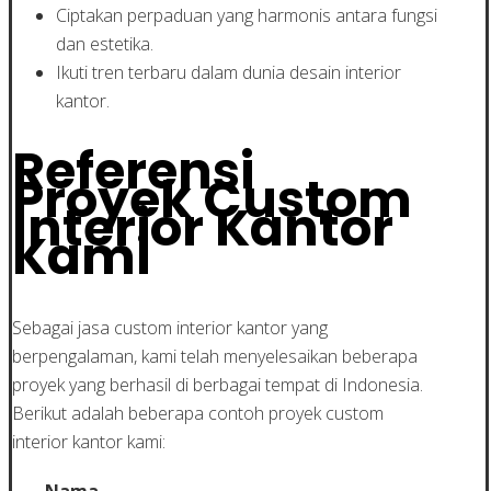
Ciptakan perpaduan yang harmonis antara fungsi
dan estetika.
Ikuti tren terbaru dalam dunia desain interior
kantor.
Referensi
Proyek Custom
Interior Kantor
Kami
Sebagai jasa custom interior kantor yang
berpengalaman, kami telah menyelesaikan beberapa
proyek yang berhasil di berbagai tempat di Indonesia.
Berikut adalah beberapa contoh proyek custom
interior kantor kami:
Nama