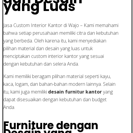
yang Luas
Jasa Custom Interior Kantor di Wajo – Kami memahami
bahwa setiap perusahaan memiliki citra dan kebutuhan
yang berbeda. Oleh karena itu, kami menyediakan
pilihan material dan desain yang luas untuk
menciptakan custom interior kantor yang sesuai
dengan kebutuhan dan selera Anda.
Kami memiliki beragam pilihan material seperti kayu,
kaca, logam, dan bahan-bahan modern lainnya. Selain
itu, kami juga memiliki
desain furnitur kantor
yang
dapat disesuaikan dengan kebutuhan dan budget
Anda.
Furniture dengan