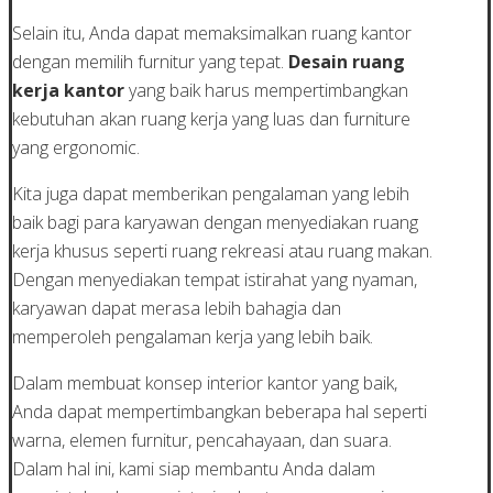
Selain itu, Anda dapat memaksimalkan ruang kantor
dengan memilih furnitur yang tepat.
Desain ruang
kerja kantor
yang baik harus mempertimbangkan
kebutuhan akan ruang kerja yang luas dan furniture
yang ergonomic.
Kita juga dapat memberikan pengalaman yang lebih
baik bagi para karyawan dengan menyediakan ruang
kerja khusus seperti ruang rekreasi atau ruang makan.
Dengan menyediakan tempat istirahat yang nyaman,
karyawan dapat merasa lebih bahagia dan
memperoleh pengalaman kerja yang lebih baik.
Dalam membuat konsep interior kantor yang baik,
Anda dapat mempertimbangkan beberapa hal seperti
warna, elemen furnitur, pencahayaan, dan suara.
Dalam hal ini, kami siap membantu Anda dalam