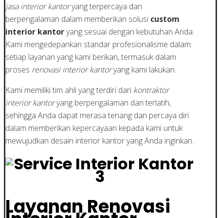
jasa interior kantor
yang terpercaya dan
berpengalaman dalam memberikan solusi
custom
interior kantor
yang sesuai dengan kebutuhan Anda.
Kami mengedepankan standar profesionalisme dalam
setiap layanan yang kami berikan, termasuk dalam
proses
renovasi interior kantor
yang kami lakukan.
Kami memiliki tim ahli yang terdiri dari
kontraktor
interior kantor
yang berpengalaman dan terlatih,
sehingga Anda dapat merasa tenang dan percaya diri
dalam memberikan kepercayaan kepada kami untuk
mewujudkan desain interior kantor yang Anda inginkan.
Layanan Renovasi