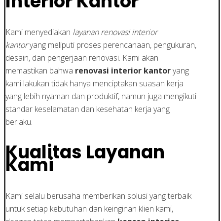
Interior Kantor
Kami menyediakan
layanan renovasi interior
kantor
yang meliputi proses perencanaan, pengukuran,
desain, dan pengerjaan renovasi. Kami akan
memastikan bahwa
renovasi interior kantor
yang
kami lakukan tidak hanya menciptakan suasan kerja
yang lebih nyaman dan produktif, namun juga mengikuti
standar keselamatan dan kesehatan kerja yang
berlaku.
Kualitas Layanan
Kami
Kami selalu berusaha memberikan solusi yang terbaik
untuk setiap kebutuhan dan keinginan klien kami,