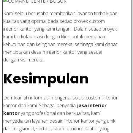
Kami selalu berusaha memberikan layanan terbaik dan
kualitas yang optimal pada setiap proyek custom
interior kantor yang kami tangani. Dalam setiap proyek,
kami berkolaborasi dengan klien untuk memahami
kebutuhan dan keinginan mereka, sehingga kami dapat
menciptakan desain interior kantor yang sesuai
dengan visi mereka.
Kesimpulan
Demikianlah informasi mengenai solusi custom interior
kantor dari kami. Sebagai penyedia
jasa interior
kantor
yang profesional dan berkualitas, kami
menyediakan layanan desain interior kantor yang unik
dan fungsional, serta custom furniture kantor yang