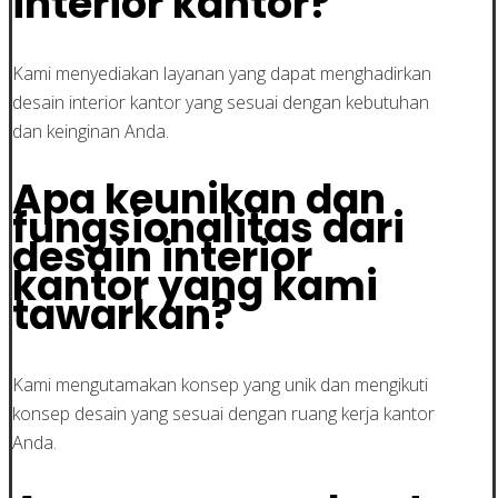
interior kantor?
Kami menyediakan layanan yang dapat menghadirkan
desain interior kantor yang sesuai dengan kebutuhan
dan keinginan Anda.
Apa keunikan dan
fungsionalitas dari
desain interior
kantor yang kami
tawarkan?
Kami mengutamakan konsep yang unik dan mengikuti
konsep desain yang sesuai dengan ruang kerja kantor
Anda.