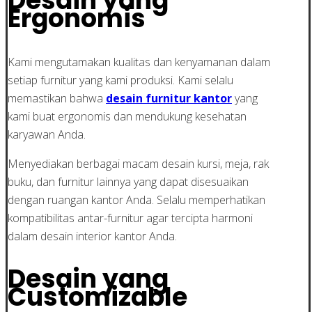
Desain yang
Ergonomis
Kami mengutamakan kualitas dan kenyamanan dalam
setiap furnitur yang kami produksi. Kami selalu
memastikan bahwa
desain furnitur kantor
yang
kami buat ergonomis dan mendukung kesehatan
karyawan Anda.
Menyediakan berbagai macam desain kursi, meja, rak
buku, dan furnitur lainnya yang dapat disesuaikan
dengan ruangan kantor Anda. Selalu memperhatikan
kompatibilitas antar-furnitur agar tercipta harmoni
dalam desain interior kantor Anda.
Desain yang
Customizable