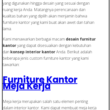
yang digunakan hingga desain yang sesuai dengan
ruang kerja Anda. Matangnya perencanaan dan
kualitas bahan yang dipilih akan menjamin bahwa
furniture kantor yang kami buat akan awet dan tahan
lama.
Kami menawarkan berbagai macam
desain furnitur
kantor
yang dapat disesuaikan dengan kebutuhan
dan
konsep interior kantor
Anda. Berikut adalah
beberapa jenis custom furniture kantor yang kami
tawarkan:
Furniture Kantor
Meja Kerja
Meja kerja merupakan salah satu elemen penting
dalam interior kantor. Kami dapat membuat meja kerja