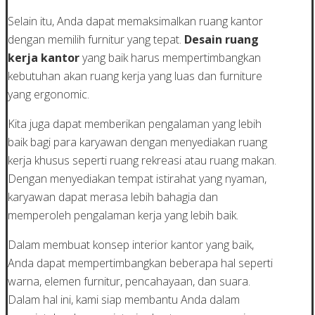
Selain itu, Anda dapat memaksimalkan ruang kantor
dengan memilih furnitur yang tepat.
Desain ruang
kerja kantor
yang baik harus mempertimbangkan
kebutuhan akan ruang kerja yang luas dan furniture
yang ergonomic.
Kita juga dapat memberikan pengalaman yang lebih
baik bagi para karyawan dengan menyediakan ruang
kerja khusus seperti ruang rekreasi atau ruang makan.
Dengan menyediakan tempat istirahat yang nyaman,
karyawan dapat merasa lebih bahagia dan
memperoleh pengalaman kerja yang lebih baik.
Dalam membuat konsep interior kantor yang baik,
Anda dapat mempertimbangkan beberapa hal seperti
warna, elemen furnitur, pencahayaan, dan suara.
Dalam hal ini, kami siap membantu Anda dalam