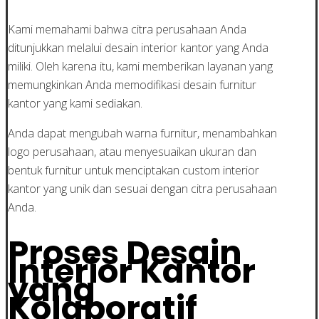
Kami memahami bahwa citra perusahaan Anda
ditunjukkan melalui desain interior kantor yang Anda
miliki. Oleh karena itu, kami memberikan layanan yang
memungkinkan Anda memodifikasi desain furnitur
kantor yang kami sediakan.
Anda dapat mengubah warna furnitur, menambahkan
logo perusahaan, atau menyesuaikan ukuran dan
bentuk furnitur untuk menciptakan custom interior
kantor yang unik dan sesuai dengan citra perusahaan
Anda.
Proses Desain
Interior Kantor
yang
Kolaboratif