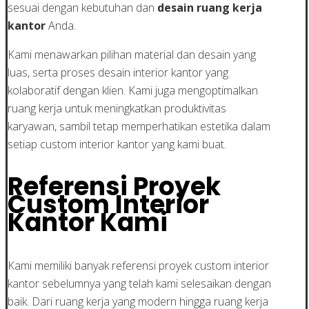
sesuai dengan kebutuhan dan
desain ruang kerja
kantor
Anda.
Kami menawarkan pilihan material dan desain yang
luas, serta proses desain interior kantor yang
kolaboratif dengan klien. Kami juga mengoptimalkan
ruang kerja untuk meningkatkan produktivitas
karyawan, sambil tetap memperhatikan estetika dalam
setiap custom interior kantor yang kami buat.
Referensi Proyek
Custom Interior
Kantor Kami
Kami memiliki banyak referensi proyek custom interior
kantor sebelumnya yang telah kami selesaikan dengan
baik. Dari ruang kerja yang modern hingga ruang kerja