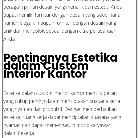
beragam pilihan desain yang menarik dan estetis. Anda
dapat memilih furnitur dengan desain yang sederhana
namun elegan, maupun furnitur dengan desain yang
unik dan mencolok, sesuai dengan citra perusahaan
Anda.
Pentingnya Estetika
dalam Custom
Interior Kantor
Estetika dalam custom interior kantor memiliki peran
yang cukup penting dalam menciptakan suasana kerja
yang nyaman dan produktif. Dengan memperhatikan
estetika, ruang kerja dapat menciptakan suasana yang
nyaman dan dapat memengaruhi mood karyawan
dalam bekerja.