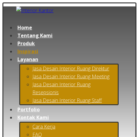
Home
Tentang Kami
Produk
Inspirasi
Layanan
Jasa Desain Interior Ruang Direktur
Jasa Desain Interior Ruang Meeting
Jasa Desain Interior Ruang
Resepsionis
Jasa Desain Interior Ruang Staff
Portfolio
Kontak Kami
Cara Kerja
FAQ