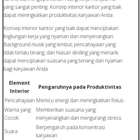
yang sangat penting. Konsep interior kantor yang baik
dapat meningkatkan produktivitas karyawan Anda.
Konsep interior kantor yang baik dapat menciptakan
lingkungan kerja yang nyaman dan menyenangkan.
Background musik yang lembut, pencahayaan yang
tidak terlalu terang, dan hiasan dinding yang menarik
dapat menciptakan suasana yang tenang dan nyaman
bagi karyawan Anda.
Element
Pengaruhnya pada Produktivitas
Interior
Pencahayaan
Memicu energi dan meningkatkan fokus
Warna yang
Memberikan suasana yang
Cocok
menyenangkan dan mengurangi stress
Berpengaruh pada konsentrasi
Suara
karyawan