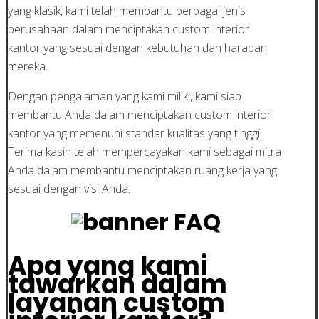
yang klasik, kami telah membantu berbagai jenis
perusahaan dalam menciptakan custom interior
kantor yang sesuai dengan kebutuhan dan harapan
mereka.
Dengan pengalaman yang kami miliki, kami siap
membantu Anda dalam menciptakan custom interior
kantor yang memenuhi standar kualitas yang tinggi.
Terima kasih telah mempercayakan kami sebagai mitra
Anda dalam membantu menciptakan ruang kerja yang
sesuai dengan visi Anda.
Apa yang kami
tawarkan dalam
layanan custom