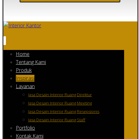
Home
Tentang Kami
Produk
Inspirasi
Layanan
Jasa Desain Interior Ruang Direktur
Jasa Desain Interior Ruang Meeting
Jasa Desain Interior Ruang Resepsionis
Jasa Desain Interior Ruang Staff
Portfolio
Kontak Kami