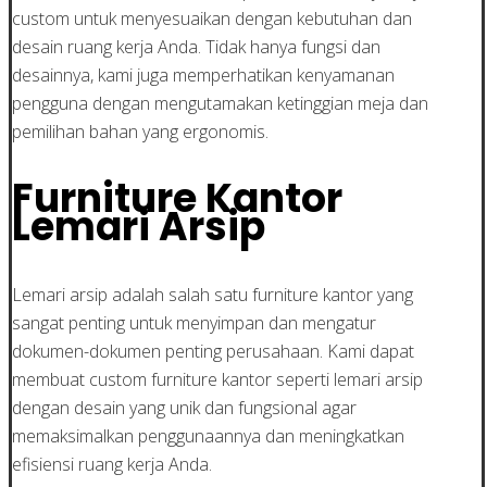
custom untuk menyesuaikan dengan kebutuhan dan
desain ruang kerja Anda. Tidak hanya fungsi dan
desainnya, kami juga memperhatikan kenyamanan
pengguna dengan mengutamakan ketinggian meja dan
pemilihan bahan yang ergonomis.
Furniture Kantor
Lemari Arsip
Lemari arsip adalah salah satu furniture kantor yang
sangat penting untuk menyimpan dan mengatur
dokumen-dokumen penting perusahaan. Kami dapat
membuat custom furniture kantor seperti lemari arsip
dengan desain yang unik dan fungsional agar
memaksimalkan penggunaannya dan meningkatkan
efisiensi ruang kerja Anda.