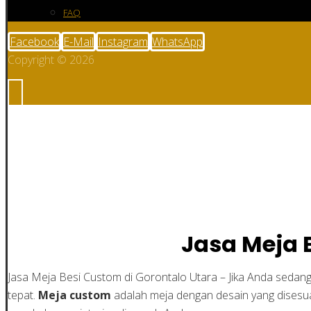
FAQ
Facebook
E-Mail
Instagram
WhatsApp
Copyright © 2026
Jasa Meja Besi Cust
Jasa Meja 
Jasa Meja Besi Custom di Gorontalo Utara – Jika Anda sedan
tepat.
Meja custom
adalah meja dengan desain yang dise