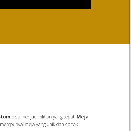
stom
bisa menjadi pilihan yang tepat.
Meja
n mempunyai meja yang unik dan cocok