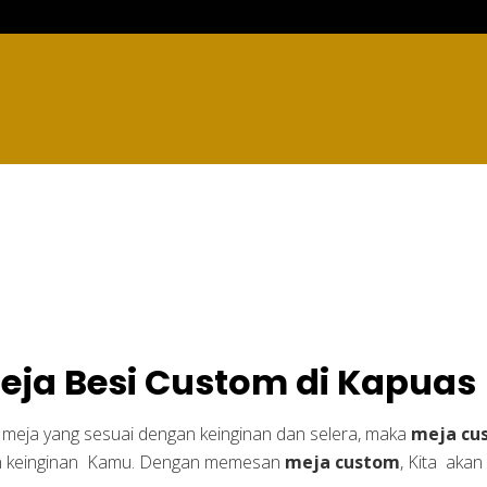
tom di Kapuas
eja Besi Custom di Kapuas
 meja yang sesuai dengan keinginan dan selera, maka
meja cu
an keinginan Kamu. Dengan memesan
meja custom
, Kita aka