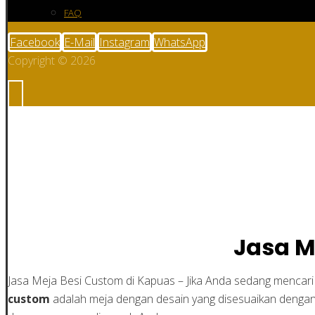
FAQ
Facebook
E-Mail
Instagram
WhatsApp
Copyright © 2026
Jasa Meja Besi Cus
Jasa M
Jasa Meja Besi Custom di Kapuas – Jika Anda sedang mencari
custom
adalah meja dengan desain yang disesuaikan deng