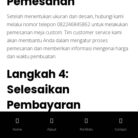
Pemesanan
Desain Interior Ruang Resepsionis
Setelah menentukan ukuran dan desain, hubungi kami
melalui nomor telepon 082246845862 untuk melakukan
Layanan Konsumen
pemesanan meja custom. Tim customer service kami
akan membantu Anda dalam mengatur proses
Cara Pemesanan
pemesanan dan memberikan informasi mengenai harga
dan waktu pembuatan.
FAQ
Cara Belanja
Langkah 4:
Konsultasi
Selesaikan
Promo
Pembayaran
Setelah pemesanan selesai, lakukan pembayaran sesuai
Copyright © 2026 interiorkantor.co.id. All Rights Reserved
dengan instruksi yang diberikan oleh pihak kami. Anda
Home
About
Portfolio
Contact
dapat menggunakan berbagai metode pembayaran,