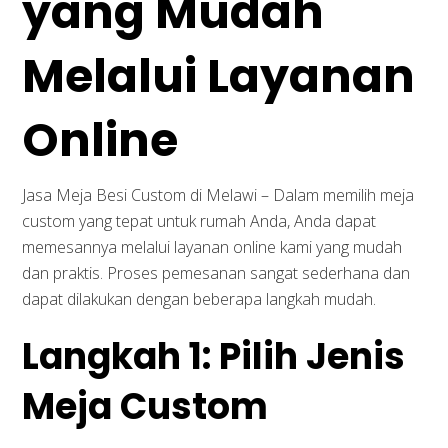
yang Mudah
Melalui Layanan
Online
Jasa Meja Besi Custom di Melawi – Dalam memilih meja
custom yang tepat untuk rumah Anda, Anda dapat
memesannya melalui layanan online kami yang mudah
Kontak Kami
dan praktis. Proses pemesanan sangat sederhana dan
dapat dilakukan dengan beberapa langkah mudah.
Whatsapp Us
Langkah 1: Pilih Jenis
office@interiorkantor.co.id
Pergudangan Kopo 322 Bandung
Meja Custom