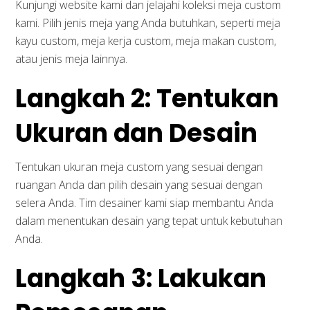
Kunjungi website kami dan jelajahi koleksi meja custom
Desain Interior
kami. Pilih jenis meja yang Anda butuhkan, seperti meja
kayu custom, meja kerja custom, meja makan custom,
Produk
atau jenis meja lainnya.
Tentang Kami
Langkah 2: Tentukan
Inspirasi
Ukuran dan Desain
Kontak Kami
Portofolio
Tentukan ukuran meja custom yang sesuai dengan
ruangan Anda dan pilih desain yang sesuai dengan
Layanan Kami
selera Anda. Tim desainer kami siap membantu Anda
dalam menentukan desain yang tepat untuk kebutuhan
Anda.
Desain Interior Ruang Direktur
Langkah 3: Lakukan
Desain Interior Ruang Meeting
Desain Interior Ruang Kerja