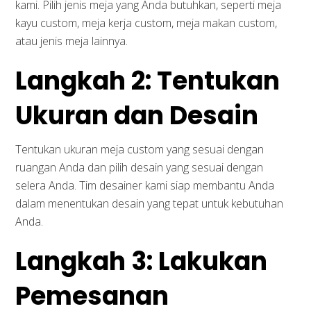
kami. Pilih jenis meja yang Anda butuhkan, seperti meja
Desain Interior
kayu custom, meja kerja custom, meja makan custom,
atau jenis meja lainnya.
Produk
Langkah 2: Tentukan
Tentang Kami
Inspirasi
Ukuran dan Desain
Kontak Kami
Portofolio
Tentukan ukuran meja custom yang sesuai dengan
ruangan Anda dan pilih desain yang sesuai dengan
selera Anda. Tim desainer kami siap membantu Anda
Layanan Kami
dalam menentukan desain yang tepat untuk kebutuhan
Anda.
Desain Interior Ruang Direktur
Langkah 3: Lakukan
Desain Interior Ruang Meeting
Pemesanan
Desain Interior Ruang Kerja