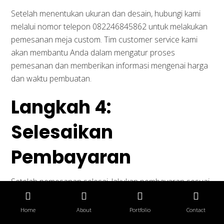
Desain Interior Ruang Resepsionis
Setelah menentukan ukuran dan desain, hubungi kami
melalui nomor telepon 082246845862 untuk melakukan
pemesanan meja custom. Tim customer service kami
Layanan Konsumen
akan membantu Anda dalam mengatur proses
pemesanan dan memberikan informasi mengenai harga
Cara Pemesanan
dan waktu pembuatan.
FAQ
Langkah 4:
Cara Belanja
Selesaikan
Konsultasi
Promo
Pembayaran
Setelah pemesanan selesai, lakukan pembayaran sesuai
dengan instruksi yang diberikan oleh pihak kami. Anda
Copyright © 2026 interiorkantor.co.id. All Rights Reserved
dapat menggunakan berbagai metode pembayaran,
Home
About
Portfolio
Contact
seperti transfer bank atau pembayaran online.