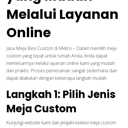
Melalui Layanan
Online
Jasa Meja Besi Custom di Metro – Dalam memilih meja
custom yang tepat untuk rumah Anda, Anda dapat
memesannya melalui layanan online kami yang mudah
dan praktis. Proses pemesanan sangat sederhana dan
Kontak Kami
dapat dilakukan dengan beberapa langkah mudah.
Langkah 1: Pilih Jenis
Whatsapp Us
office@interiorkantor.co.id
Meja Custom
Pergudangan Kopo 322 Bandung
Kunjungi website kami dan jelajahi koleksi meja custom