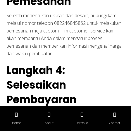
Pemesanan
Setelah menentukan ukuran dan desain, hubungi kami
melalui nomor telepon 082246845862 untuk melakukan
pemesanan meja custom. Tim customer service kami
akan membantu Anda dalam mengatur proses
pemesanan dan memberikan informasi mengenai harga
dan waktu pembuatan.
Langkah 4:
Selesaikan
Pembayaran
Setelah pemesanan selesai, lakukan pembayaran sesuai
dengan instruksi yang diberikan oleh pihak kami. Anda
Home
About
Portfolio
Contact
dapat menggunakan berbagai metode pembayaran,