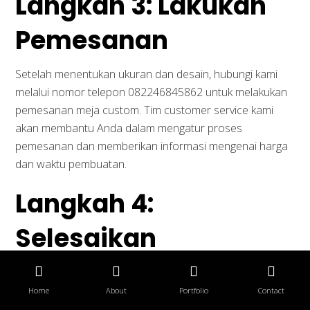
Langkah 3: Lakukan
Pemesanan
Setelah menentukan ukuran dan desain, hubungi kami
melalui nomor telepon 082246845862 untuk melakukan
pemesanan meja custom. Tim customer service kami
akan membantu Anda dalam mengatur proses
pemesanan dan memberikan informasi mengenai harga
dan waktu pembuatan.
Langkah 4:
Selesaikan
Pembayaran
Home
About
Portfolio
Contact
Setelah pemesanan selesai, lakukan pembayaran sesuai