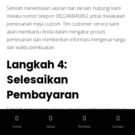
Setelah menentukan ukuran dan desain, hubungi kami
melalui nomor telepon 082246845862 untuk melakukan
pemesanan meja custom. Tim customer service kami
akan membantu Anda dalam mengatur proses
pemesanan dan memberikan informasi mengenai harga
dan waktu pembuatan.
Langkah 4:
Selesaikan
Pembayaran
Setelah pemesanan selesai, lakukan pembayaran sesuai
dengan instruksi yang diberikan oleh pihak kami. Anda
dapat menggunakan berbagai metode pembayaran,
Home
About
Portfolio
Contact
seperti transfer bank atau pembayaran online.