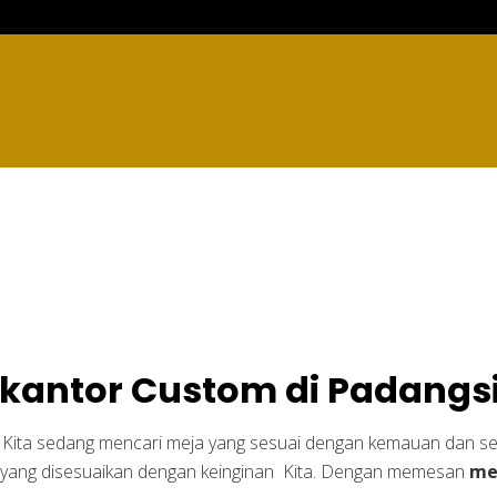
kantor Custom di Pad
i kantor Custom di Padan
a Kita sedang mencari meja yang sesuai dengan kemauan dan s
 yang disesuaikan dengan keinginan Kita. Dengan memesan
me