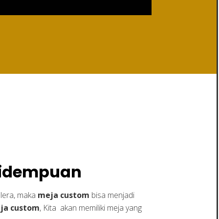
angsidempuan
gsidempuan
elera, maka
meja custom
bisa menjadi
ja custom
, Kita akan memiliki meja yang