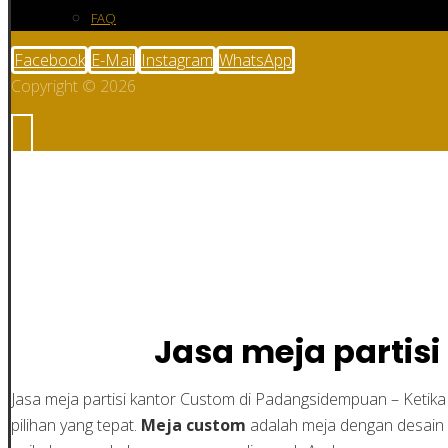
FAQ
Facebook
E-Mail
Instagram
WhatsApp
Copyright © 2026
Jasa meja partisi 
Jasa meja partis
Jasa meja partisi kantor Custom di Padangsidempuan – Ketik
pilihan yang tepat.
Meja custom
adalah meja dengan desain