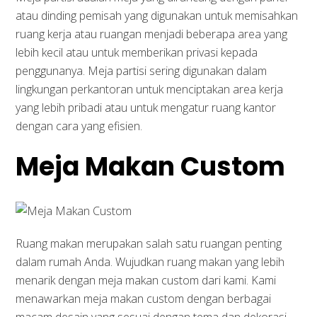
atau dinding pemisah yang digunakan untuk memisahkan
ruang kerja atau ruangan menjadi beberapa area yang
lebih kecil atau untuk memberikan privasi kepada
penggunanya. Meja partisi sering digunakan dalam
lingkungan perkantoran untuk menciptakan area kerja
yang lebih pribadi atau untuk mengatur ruang kantor
dengan cara yang efisien.
Meja Makan Custom
Ruang makan merupakan salah satu ruangan penting
dalam rumah Anda. Wujudkan ruang makan yang lebih
menarik dengan meja makan custom dari kami. Kami
menawarkan meja makan custom dengan berbagai