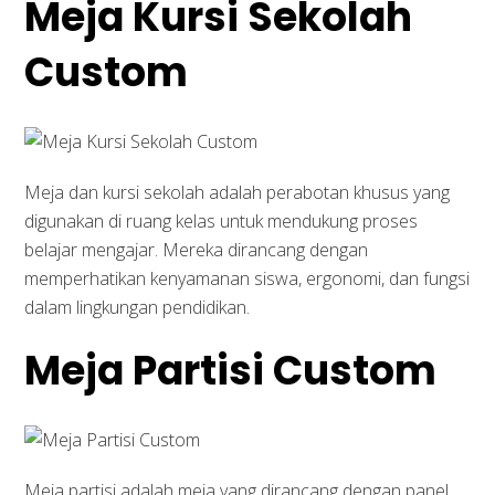
Meja Kursi Sekolah
Custom
Meja dan kursi sekolah adalah perabotan khusus yang
digunakan di ruang kelas untuk mendukung proses
belajar mengajar. Mereka dirancang dengan
memperhatikan kenyamanan siswa, ergonomi, dan fungsi
dalam lingkungan pendidikan.
Meja Partisi Custom
Meja partisi adalah meja yang dirancang dengan panel