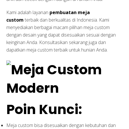
Kami adalah layanan
pembuatan meja
custom
terbaik dan berkualitas di Indonesia. Kami
menyediakan berbagai macam pilihan meja custom
dengan desain yang dapat disesuaikan sesuai dengan
keinginan Anda. Konsultasikan sekarang juga dan
dapatkan meja custom terbaik untuk hunian Anda.
Poin Kunci:
Meja custom bisa disesuaikan dengan kebutuhan dan