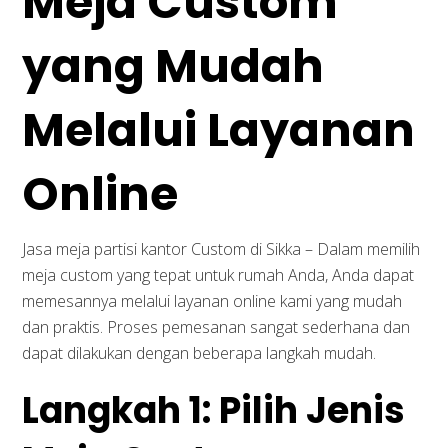
Meja Custom
yang Mudah
Melalui Layanan
Online
Jasa meja partisi kantor Custom di Sikka – Dalam memilih
meja custom yang tepat untuk rumah Anda, Anda dapat
memesannya melalui layanan online kami yang mudah
dan praktis. Proses pemesanan sangat sederhana dan
dapat dilakukan dengan beberapa langkah mudah.
Langkah 1: Pilih Jenis