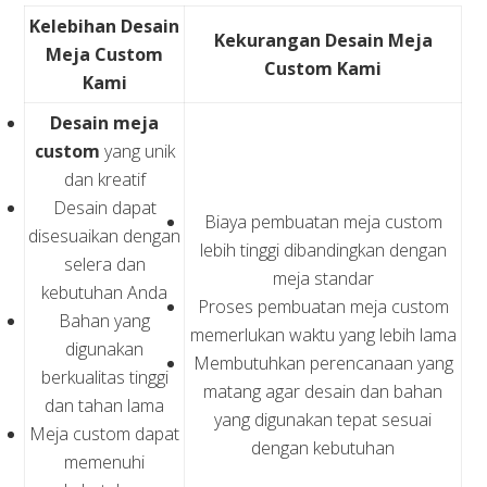
Kelebihan Desain
Kekurangan Desain Meja
Meja Custom
Custom Kami
Kami
Desain meja
custom
yang unik
dan kreatif
Desain dapat
Biaya pembuatan meja custom
disesuaikan dengan
lebih tinggi dibandingkan dengan
selera dan
meja standar
kebutuhan Anda
Proses pembuatan meja custom
Bahan yang
memerlukan waktu yang lebih lama
digunakan
Membutuhkan perencanaan yang
berkualitas tinggi
matang agar desain dan bahan
dan tahan lama
yang digunakan tepat sesuai
Meja custom dapat
dengan kebutuhan
memenuhi