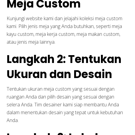
Meja Custom
Kunjungi website kami dan jelajahi koleksi meja custom
kami. Pilih jenis meja yang Anda butuhkan, seperti meja
kayu custom, meja kerja custom, meja makan custom,
atau jenis meja lainnya.
Langkah 2: Tentukan
Ukuran dan Desain
Tentukan ukuran meja custom yang sesuai dengan
ruangan Anda dan pilih desain yang sesuai dengan
selera Anda. Tim desainer kami siap membantu Anda
dalam menentukan desain yang tepat untuk kebutuhan
Anda.