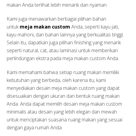
makan Anda terlihat lebih menarik dan nyaman.
Kami juga menawarkan berbagai pilihan bahan
untuk
meja makan custom
Anda, seperti kayu jati,
kayu mahoni, dan bahan lainnya yang berkualitas tinggi.
Selain itu, dapatkan juga pilihan finishing yang menarik
seperti natural, cat, atau laminasi untuk memberikan
perlindungan ekstra pada meja makan custom Anda.
Kami memahami bahwa setiap ruang makan memiliki
kebutuhan yang berbeda, oleh karena itu, kami
menyediakan desain meja makan custom yang dapat
disesuaikan dengan ukuran dan bentuk ruang makan
Anda. Anda dapat memilih desain meja makan custom
minimalis atau desain yang lebih elegan dan mewah
untuk menciptakan suasana ruang makan yang sesuai
dengan gaya rumah Anda.