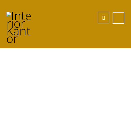
Jasa meja partisi
kantor Custom di
Sikka