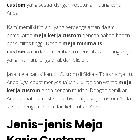
custom
yang sesuai dengan kebutuhan ruang kerja
Anda.
Kami memiliki tim ahli yang berpengalaman dalam
pembuatan
meja kerja custom
dengan bahan-bahan
berkualitas tinggi. Desain
meja minimalis
custom
kami dapat membantu menciptakan ruang kerja
yang nyaman, fungsional, dan efisien.
Jasa meja partisi kantor Custom di Sikka – Tidak hanya itu,
Anda juga dapat menyesuaikan ukuran dan warna
meja
kerja custom
Anda dengan mudah. Dengan demikian,
Anda dapat memastikan bahwa meja kerja custom Anda
sesuai dengan selera dan kebutuhan Anda.
Jenis-jenis Meja