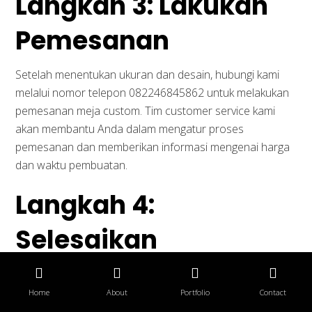
Langkah 3: Lakukan
Pemesanan
Setelah menentukan ukuran dan desain, hubungi kami
melalui nomor telepon 082246845862 untuk melakukan
pemesanan meja custom. Tim customer service kami
akan membantu Anda dalam mengatur proses
pemesanan dan memberikan informasi mengenai harga
dan waktu pembuatan.
Langkah 4:
Selesaikan
Pembayaran
Home
About
Portfolio
Contact
Setelah pemesanan selesai, lakukan pembayaran sesuai