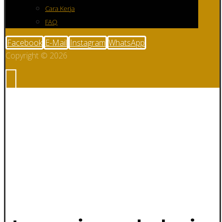
Cara Kerja
FAQ
Facebook
E-Mail
Instagram
WhatsApp
Copyright © 2026
Jasa meja rangka
besi Custom di
Halmahera
Tengah