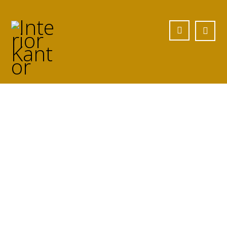
Jasa meja rangka
besi Custom di
Majene