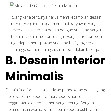
Ruang kerja tentunya harus memiliki tampilan desain
interior yang indah agar membuat karyawan yang
bekerja tidak merasa bosan dengan suasana yang itu
itu saja. Desain interior ruangan yang tidak monoton
juga dapat menciptakan suasana hati yang ceria
sehingga dapat meningkatkan mood dalam bekerja.
B. Desain Interior
Minimalis
Desain interior minimalis adalah pendekatan desain yang
menekankan kesederhanaan, kebersihan, dan
penggunaan elemen-elemen yang penting. Dengan
menggunakan warna-warna netral seperti putih, abu-