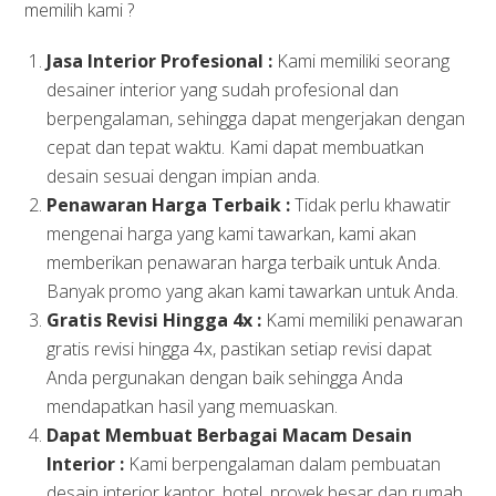
memilih kami ?
Jasa Interior Profesional :
Kami memiliki seorang
desainer interior yang sudah profesional dan
berpengalaman, sehingga dapat mengerjakan dengan
cepat dan tepat waktu. Kami dapat membuatkan
desain sesuai dengan impian anda.
Penawaran Harga Terbaik :
Tidak perlu khawatir
mengenai harga yang kami tawarkan, kami akan
memberikan penawaran harga terbaik untuk Anda.
Banyak promo yang akan kami tawarkan untuk Anda.
Gratis Revisi Hingga 4x :
Kami memiliki penawaran
gratis revisi hingga 4x, pastikan setiap revisi dapat
Anda pergunakan dengan baik sehingga Anda
mendapatkan hasil yang memuaskan.
Dapat Membuat Berbagai Macam Desain
Interior :
Kami berpengalaman dalam pembuatan
desain interior kantor, hotel, proyek besar dan rumah