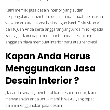
Kami memiliki jasa desain interior yang sudah
berpengalaman membaut desain anda dapat melakukan
wawancara atau konsultasi dengan kami. Diskusikan visi
dan tujuan Anda serta anggaran yang Anda miliki kepada
kami agar kami dapat membantu anda merancang
anggaran biaya membuat interior baru atau renovasi.
Kapan Anda Harus
Menggunakan Jasa
Desain Interior ?
Jika anda sedang membutuhkan desain interior, kami
menyarankan anda untuk memilih waktu yang tepat
dalam menggunakan jasa desain