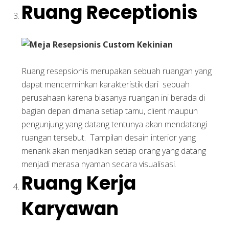
Ruang Receptionis
Ruang resepsionis merupakan sebuah ruangan yang
dapat mencerminkan karakteristik dari sebuah
perusahaan karena biasanya ruangan ini berada di
bagian depan dimana setiap tamu, client maupun
pengunjung yang datang tentunya akan mendatangi
ruangan tersebut. Tampilan desain interior yang
menarik akan menjadikan setiap orang yang datang
menjadi merasa nyaman secara visualisasi.
Ruang Kerja
Karyawan