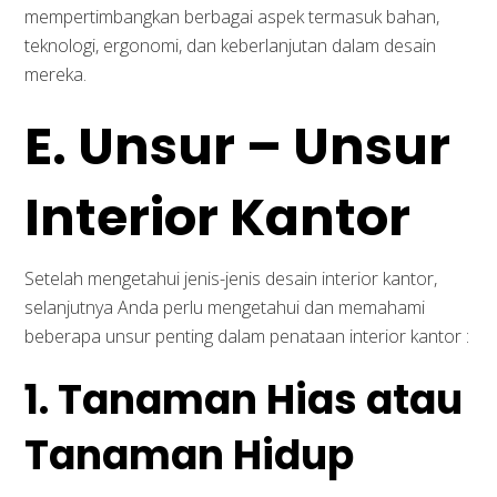
mempertimbangkan berbagai aspek termasuk bahan,
teknologi, ergonomi, dan keberlanjutan dalam desain
mereka.
E. Unsur – Unsur
Interior Kantor
Setelah mengetahui jenis-jenis desain interior kantor,
selanjutnya Anda perlu mengetahui dan memahami
beberapa unsur penting dalam penataan interior kantor :
1. Tanaman Hias atau
Tanaman Hidup