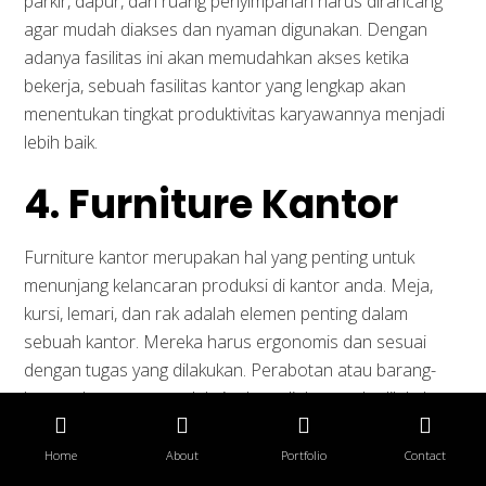
parkir, dapur, dan ruang penyimpanan harus dirancang
agar mudah diakses dan nyaman digunakan. Dengan
adanya fasilitas ini akan memudahkan akses ketika
bekerja, sebuah fasilitas kantor yang lengkap akan
menentukan tingkat produktivitas karyawannya menjadi
lebih baik.
4.
Furniture Kantor
Furniture kantor merupakan hal yang penting untuk
menunjang kelancaran produksi di kantor anda. Meja,
kursi, lemari, dan rak adalah elemen penting dalam
sebuah kantor. Mereka harus ergonomis dan sesuai
dengan tugas yang dilakukan. Perabotan atau barang-
barang kantor yang telah Anda sediakan perlu dilakukan
penataan yang tepat dan harus sesuai dengan fungsinya.
Home
About
Portfolio
Contact