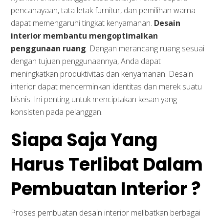
pencahayaan, tata letak furnitur, dan pemilihan warna
dapat memengaruhi tingkat kenyamanan.
Desain
interior membantu mengoptimalkan
penggunaan ruang
. Dengan merancang ruang sesuai
dengan tujuan penggunaannya, Anda dapat
meningkatkan produktivitas dan kenyamanan. Desain
interior dapat mencerminkan identitas dan merek suatu
bisnis. Ini penting untuk menciptakan kesan yang
konsisten pada pelanggan.
Siapa Saja Yang
Harus Terlibat Dalam
Pembuatan Interior ?
Proses pembuatan desain interior melibatkan berbagai