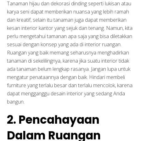
Tanaman hijau dan dekorasi dinding seperti lukisan atau
karya seni dapat memberikan nuansa yang lebih ramah
dan kreatif, selain itu tanaman juga dapat memberikan
kesan interior kantor yang sejuk dan tenang. Namun, kita
perlu mengetahui tamanan apa saja yang bisa diletakkan
sesuai dengan konsep yang ada di interior ruangan.
Ruangan yang baik memang seharusnya menghadirkan
tanaman di sekelilingnya, karena jika suatu interior tidak
ada tanaman belum lengkap rasanya. Jangan lupa untuk
mengatur penataannya dengan baik. Hindari membeli
furniture yang terlalu besar dan terlalu mencolok, karena
dapat mengganggu desain interior yang sedang Anda
bangun.
2.
Pencahayaan
Dalam Ruangan