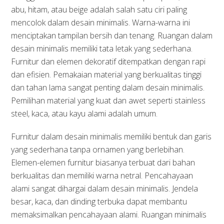
abu, hitam, atau beige adalah salah satu ciri paling
mencolok dalam desain minimalis. Warna-warna ini
menciptakan tampilan bersih dan tenang. Ruangan dalam
desain minimalis memiliki tata letak yang sederhana.
Furnitur dan elemen dekoratif ditempatkan dengan rapi
dan efisien. Pemakaian material yang berkualitas tinggi
dan tahan lama sangat penting dalam desain minimalis.
Pemilihan material yang kuat dan awet seperti stainless
steel, kaca, atau kayu alami adalah umum.
Furnitur dalam desain minimalis memiliki bentuk dan garis
yang sederhana tanpa ornamen yang berlebihan.
Elemen-elemen furnitur biasanya terbuat dari bahan
berkualitas dan memiliki warna netral. Pencahayaan
alami sangat dihargai dalam desain minimalis. Jendela
besar, kaca, dan dinding terbuka dapat membantu
memaksimalkan pencahayaan alami. Ruangan minimalis