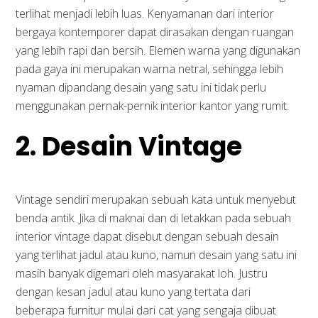
terlihat menjadi lebih luas. Kenyamanan dari interior
bergaya kontemporer dapat dirasakan dengan ruangan
yang lebih rapi dan bersih. Elemen warna yang digunakan
pada gaya ini merupakan warna netral, sehingga lebih
nyaman dipandang desain yang satu ini tidak perlu
menggunakan pernak-pernik interior kantor yang rumit.
2. Desain Vintage
Vintage sendiri merupakan sebuah kata untuk menyebut
benda antik. Jika di maknai dan di letakkan pada sebuah
interior vintage dapat disebut dengan sebuah desain
yang terlihat jadul atau kuno, namun desain yang satu ini
masih banyak digemari oleh masyarakat loh. Justru
dengan kesan jadul atau kuno yang tertata dari
beberapa furnitur mulai dari cat yang sengaja dibuat