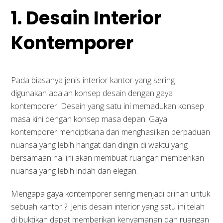
1. Desain Interior
Kontemporer
Pada biasanya jenis interior kantor yang sering
digunakan adalah konsep desain dengan gaya
kontemporer. Desain yang satu ini memadukan konsep
masa kini dengan konsep masa depan. Gaya
kontemporer menciptkana dan menghasilkan perpaduan
nuansa yang lebih hangat dan dingin di waktu yang
bersamaan hal ini akan membuat ruangan memberikan
nuansa yang lebih indah dan elegan.
Mengapa gaya kontemporer sering menjadi pilihan untuk
sebuah kantor ?. Jenis desain interior yang satu ini telah
di buktikan dapat memberikan kenyamanan dan ruangan