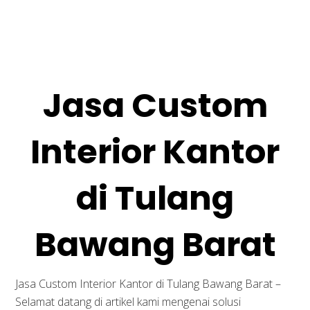
Barat
Jasa Custom
Interior Kantor
di Tulang
Bawang Barat
Jasa Custom Interior Kantor di Tulang Bawang Barat –
Selamat datang di artikel kami mengenai solusi