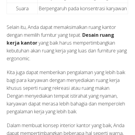
Suara
Berpengaruh pada konsentrasi karyawan
Selain itu, Anda dapat memaksimalkan ruang kantor
dengan memilih furnitur yang tepat.
Desain ruang
kerja kantor
yang baik harus mempertimbangkan
kebutuhan akan ruang kerja yang luas dan furniture yang
ergonomic.
Kita juga dapat memberikan pengalaman yang lebih baik
bagi para karyawan dengan menyediakan ruang kerja
khusus seperti ruang rekreasi atau ruang makan.
Dengan menyediakan tempat istirahat yang nyaman,
karyawan dapat merasa lebih bahagia dan memperoleh
pengalaman kerja yang lebih baik.
Dalam membuat konsep interior kantor yang baik, Anda
dapat mempertimbangkan beberapa hal seperti warna,