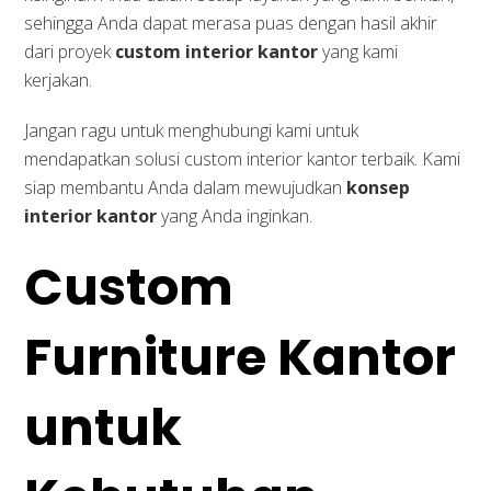
sehingga Anda dapat merasa puas dengan hasil akhir
dari proyek
custom interior kantor
yang kami
kerjakan.
Jangan ragu untuk menghubungi kami untuk
mendapatkan solusi custom interior kantor terbaik. Kami
siap membantu Anda dalam mewujudkan
konsep
interior kantor
yang Anda inginkan.
Custom
Furniture Kantor
untuk