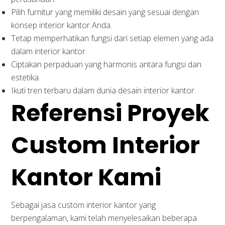
Pilih furnitur yang memiliki desain yang sesuai dengan
konsep interior kantor Anda.
Tetap memperhatikan fungsi dari setiap elemen yang ada
dalam interior kantor.
Ciptakan perpaduan yang harmonis antara fungsi dan
estetika.
Ikuti tren terbaru dalam dunia desain interior kantor.
Referensi Proyek
Custom Interior
Kantor Kami
Sebagai jasa custom interior kantor yang
berpengalaman, kami telah menyelesaikan beberapa