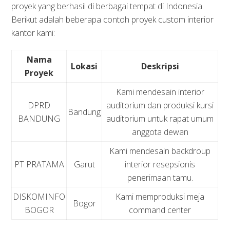
proyek yang berhasil di berbagai tempat di Indonesia.
Berikut adalah beberapa contoh proyek custom interior
kantor kami:
Nama
Lokasi
Deskripsi
Proyek
Kami mendesain interior
DPRD
auditorium dan produksi kursi
Bandung
BANDUNG
auditorium untuk rapat umum
anggota dewan
Kami mendesain backdroup
PT PRATAMA
Garut
interior resepsionis
penerimaan tamu.
DISKOMINFO
Kami memproduksi meja
Bogor
BOGOR
command center