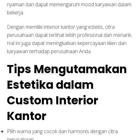
nyaman dan dapat memengaruhi mood karyawan dalam
bekerja.
Dengan memiliki interior kantor yang estetis, citra
perusahaan dapat terlihat lebih profesional dan menarik.
Hal ini juga dapat meningkatkan kepercayaan klien dan
karyawan terhadap perusahaan Anda.
Tips Mengutamakan
Estetika dalam
Custom Interior
Kantor
Pilih warna yang cocok dan harmonis dengan citra
perusahaan.