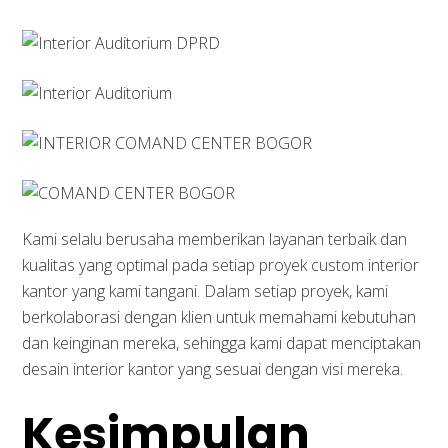
Kami selalu berusaha memberikan layanan terbaik dan
kualitas yang optimal pada setiap proyek custom interior
kantor yang kami tangani. Dalam setiap proyek, kami
berkolaborasi dengan klien untuk memahami kebutuhan
dan keinginan mereka, sehingga kami dapat menciptakan
desain interior kantor yang sesuai dengan visi mereka.
Kesimpulan