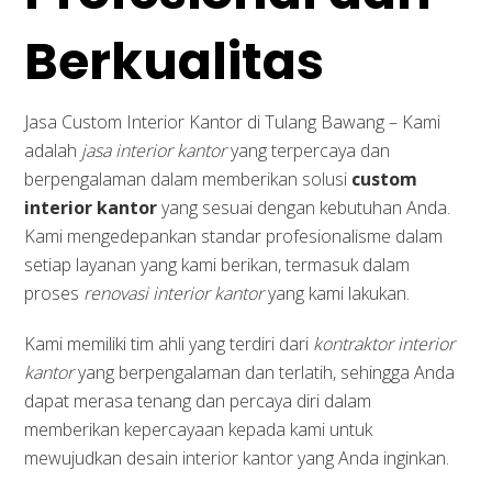
Berkualitas
Jasa Custom Interior Kantor di Tulang Bawang – Kami
adalah
jasa interior kantor
yang terpercaya dan
berpengalaman dalam memberikan solusi
custom
interior kantor
yang sesuai dengan kebutuhan Anda.
Kami mengedepankan standar profesionalisme dalam
setiap layanan yang kami berikan, termasuk dalam
proses
renovasi interior kantor
yang kami lakukan.
Kami memiliki tim ahli yang terdiri dari
kontraktor interior
kantor
yang berpengalaman dan terlatih, sehingga Anda
dapat merasa tenang dan percaya diri dalam
memberikan kepercayaan kepada kami untuk
mewujudkan desain interior kantor yang Anda inginkan.