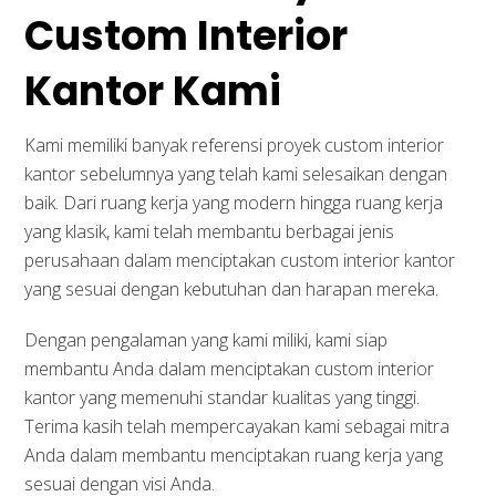
Desain Interior
Custom Interior
Kantor Kami
Produk
Tentang Kami
Kami memiliki banyak referensi proyek custom interior
Inspirasi
kantor sebelumnya yang telah kami selesaikan dengan
Kontak Kami
baik. Dari ruang kerja yang modern hingga ruang kerja
yang klasik, kami telah membantu berbagai jenis
Portofolio
perusahaan dalam menciptakan custom interior kantor
yang sesuai dengan kebutuhan dan harapan mereka.
Layanan Kami
Dengan pengalaman yang kami miliki, kami siap
membantu Anda dalam menciptakan custom interior
kantor yang memenuhi standar kualitas yang tinggi.
Desain Interior Ruang Direktur
Terima kasih telah mempercayakan kami sebagai mitra
Desain Interior Ruang Meeting
Anda dalam membantu menciptakan ruang kerja yang
Desain Interior Ruang Kerja
sesuai dengan visi Anda.