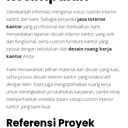
Demikianlah informasi mengenai solusi custom interior
kantor dari kami. Sebagai penyedia
jasa interior
kantor
yang profesional dan berkualitas, kami
menyediakan layanan desain interior kantor yang unik
dan fungsional, serta custom furniture kantor yang
sesuai dengan kebutuhan dan
desain ruang kerja
kantor
Anda.
Kami menawarkan pilihan material dan desain yang luas,
Kontak Kami
serta proses desain interior kantor yang kolaboratif
dengan klien. Kami juga mengoptimalkan ruang kerja
Whatsapp Us
untuk meningkatkan produktivitas karyawan, sambil tetap
memperhatikan estetika dalam setiap custom interior
office@interiorkantor.co.id
kantor yang kami buat.
Pergudangan Kopo 322 Bandung
Referensi Proyek