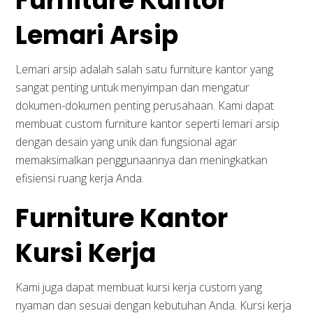
Furniture Kantor
Lemari Arsip
Lemari arsip adalah salah satu furniture kantor yang
sangat penting untuk menyimpan dan mengatur
dokumen-dokumen penting perusahaan. Kami dapat
membuat custom furniture kantor seperti lemari arsip
dengan desain yang unik dan fungsional agar
memaksimalkan penggunaannya dan meningkatkan
efisiensi ruang kerja Anda.
Furniture Kantor
Kursi Kerja
Kami juga dapat membuat kursi kerja custom yang
nyaman dan sesuai dengan kebutuhan Anda. Kursi kerja