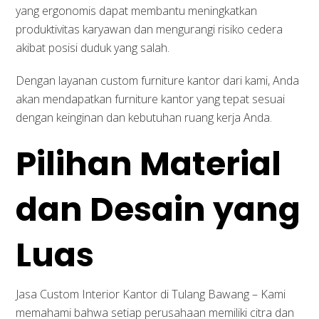
yang ergonomis dapat membantu meningkatkan
produktivitas karyawan dan mengurangi risiko cedera
akibat posisi duduk yang salah.
Dengan layanan custom furniture kantor dari kami, Anda
akan mendapatkan furniture kantor yang tepat sesuai
dengan keinginan dan kebutuhan ruang kerja Anda.
Pilihan Material
dan Desain yang
Luas
Jasa Custom Interior Kantor di Tulang Bawang – Kami
memahami bahwa setiap perusahaan memiliki citra dan