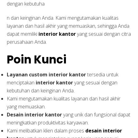
dengan kebutuha
n dan keinginan Anda. Kami mengutamakan kualitas
layanan dan hasil akhir yang memuaskan, sehingga Anda
dapat memiliki
interior kantor
yang sesuai dengan citra
perusahaan Anda.
Poin Kunci
Layanan custom interior kantor
tersedia untuk
menciptakan
interior kantor
yang sesuai dengan
kebutuhan dan keinginan Anda.
Kami mengutamakan kualitas layanan dan hasil akhir
yang memuaskan.
Desain interior kantor
yang unik dan fungsional dapat
meningkatkan produktivitas karyawan.
Kami melibatkan klien dalam proses
desain interior