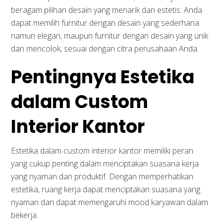
beragam pilihan desain yang menarik dan estetis. Anda
dapat memilih furnitur dengan desain yang sederhana
namun elegan, maupun furnitur dengan desain yang unik
dan mencolok, sesuai dengan citra perusahaan Anda.
Pentingnya Estetika
dalam Custom
Interior Kantor
Estetika dalam custom interior kantor memiliki peran
yang cukup penting dalam menciptakan suasana kerja
yang nyaman dan produktif. Dengan memperhatikan
estetika, ruang kerja dapat menciptakan suasana yang
nyaman dan dapat memengaruhi mood karyawan dalam
bekerja.