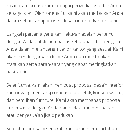
kolaboratif antara kami sebagai penyedia jasa dan Anda
sebagai klien. Oleh karena itu, kami akan melibatkan Anda
dalam setiap tahap proses desain interior kantor kami.
Langkah pertama yang kami lakukan adalah bertemu
dengan Anda untuk membahas kebutuhan dan keinginan
Anda dalam merancang interior kantor yang sesuai. Kami
akan mendengarkan ide-ide Anda dan memberikan
masukan serta saran-saran yang dapat meningkatkan
hasil akhir.
Selanjutnya, kami akan membuat proposal desain interior
kantor yang mencakup rencana tata letak, konsep warna,
dan pemilihan furniture. Kami akan membahas proposal
ini bersama dengan Anda dan melakukan perubahan
atau penyesuaian jika diperlukan.
Setelah proposal disepakati, kami akan memulai tahap