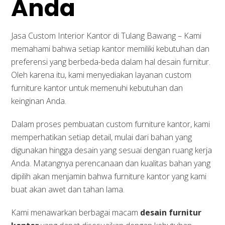
Anda
Jasa Custom Interior Kantor di Tulang Bawang – Kami
memahami bahwa setiap kantor memiliki kebutuhan dan
preferensi yang berbeda-beda dalam hal desain furnitur.
Oleh karena itu, kami menyediakan layanan custom
furniture kantor untuk memenuhi kebutuhan dan
keinginan Anda.
Dalam proses pembuatan custom furniture kantor, kami
memperhatikan setiap detail, mulai dari bahan yang
digunakan hingga desain yang sesuai dengan ruang kerja
Anda. Matangnya perencanaan dan kualitas bahan yang
dipilih akan menjamin bahwa furniture kantor yang kami
buat akan awet dan tahan lama.
Kami menawarkan berbagai macam
desain furnitur